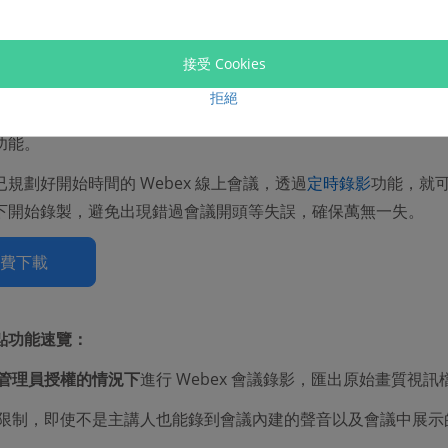
獲得主持人的錄影許可，或不想經歷聯繫主持人的麻煩，其實仍
bex 錄影。
接受 Cookies
 螢幕錄影大師
就是這麼一個超專業的錄製軟體，相較於 Webex 
拒絕
更簡單、使用更便捷，還擁有
電腦音訊獨立錄製
、
螢幕截圖、預
功能。
規劃好開始時間的 Webex 線上會議，透過
定時錄影
功能，就
下開始錄製，避免出現錯過會議開頭等失誤，確保萬無一失。
免費下載
點功能速覽：
管理員授權的情況下
進行 Webex 會議錄影，匯出原始畫質視訊
限制，即使不是主講人也能錄到會議內建的聲音以及會議中展示