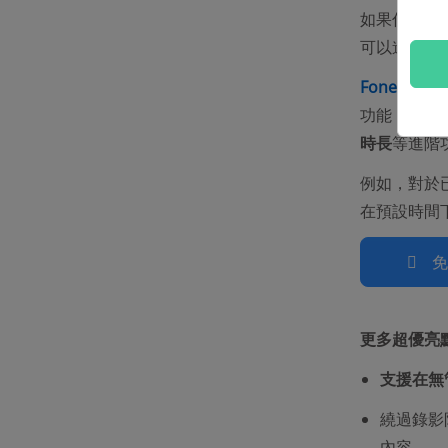
如果你尚未
可以進行 We
FonePaw
功能，操作
時長
等進階
例如，對於已
在預設時間
更多超優亮
支援在
無
繞過錄影
內容