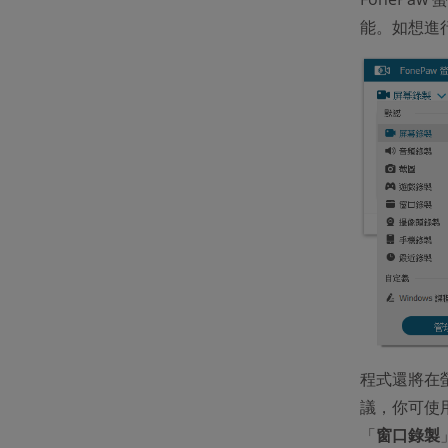
能。如想進行
程式還將在螢
議，你可使用
「
窗口錄製