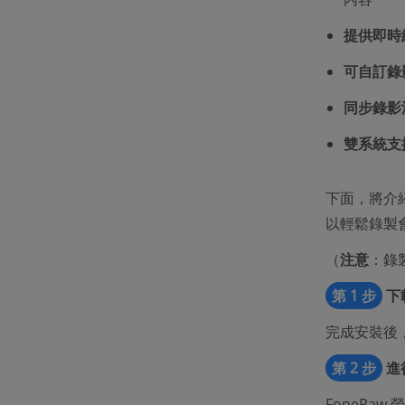
提供即時
可自訂錄
同步錄影
雙系統支
下面，將介紹
以輕鬆錄製
（
注意
：錄
第 1 步
下
完成安裝後，
第 2 步
進
FonePa