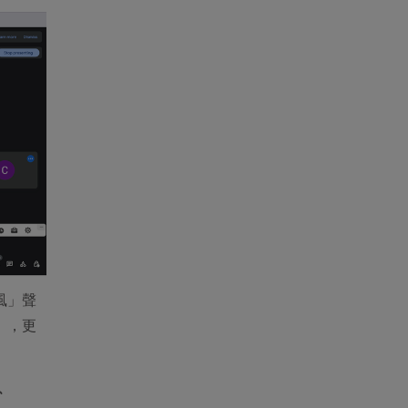
風」聲
」，更
S、