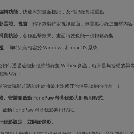
編輯功能
，快速添加畫面標記，及時記錄會議重點
影區域、視窗
，精準錄製特定視訊畫面，無需擔心錄進無關內容
滑鼠軌跡
，各種點擊效果、畫面特效也能一併輕鬆錄製
援
，同時完美相容於 Windows 和 macOS 系統
如何透過這個超強軟體錄製 Webex 會議，就算是無授權的與
會議內容！
製的會議影片請勿用於商業用途或其他侵犯版權的行為。）
載、安裝並啟動 FonePaw 螢幕錄影大師應用程式。
啟動 FonePaw 螢幕錄影應用程式。
行錄影設定，並開始錄影。
w 螢幕錄影大師應用程式提供螢幕錄影、攝像頭錄影、音訊錄製等