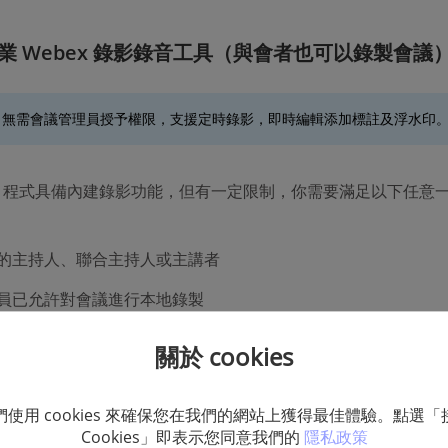
業 Webex 錄影錄音工具（與會者也可以錄製會議
：無需會議管理員授予權限，支援定時錄影，即時編輯添加標註及浮水印
ex 程式具備內建錄影功能，但有一定限制，你需要滿足以下任意
的主持人、聯合主持人或主講者
員已允許對會議進行本地錄製
 APP 擁有內建錄影功能
關於 cookies
容有限，比如無法錄到聊天面板、參與者面板、文字記錄或檔案
們使用 cookies 來確保您在我們的網站上獲得最佳體驗。點選「
Cookies」即表示您同意我們的
隱私政策