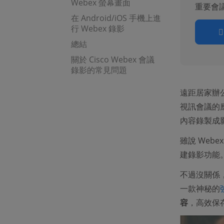
Webex 螢幕畫面
重要會
在 Android/iOS 手機上進
行 Webex 錄影
總結
關於 Cisco Webex 會議
錄影的常見問題
遠距居家辦公
視訊會議的
內容錄製成
雖說 Web
建錄影功能
不過沒關係
一款神秘的
容
，高效保