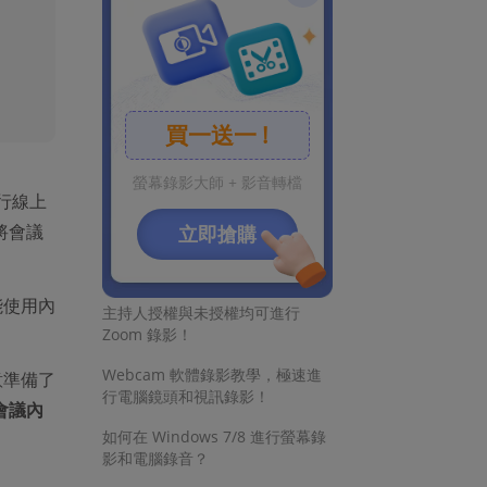
更多資訊
買一送一 !
螢幕錄影大師 + 影音轉檔
免費錄影！原來 Windows 10 有
進行線上
内建的螢幕錄製工具
將會議
立即搶購
Mac 螢幕錄影同時錄製系統聲
音，4 招輕鬆解決！
能使用內
主持人授權與未授權均可進行
Zoom 錄影！
Webcam 軟體錄影教學，極速進
意準備了
行電腦鏡頭和視訊錄影！
會議內
如何在 Windows 7/8 進行螢幕錄
影和電腦錄音？