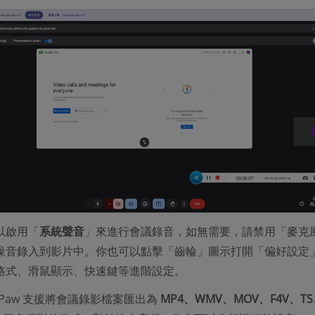
以啟用「
系統聲音
」來進行會議錄音，如無需要，請禁用「麥克
噪音錄入到影片中。你也可以點擊「齒輪」圖示打開「偏好設定
格式、滑鼠顯示、快速鍵等進階設定。
ePaw 支援將會議錄影檔案匯出為
MP4、WMV、MOV、F4V、T