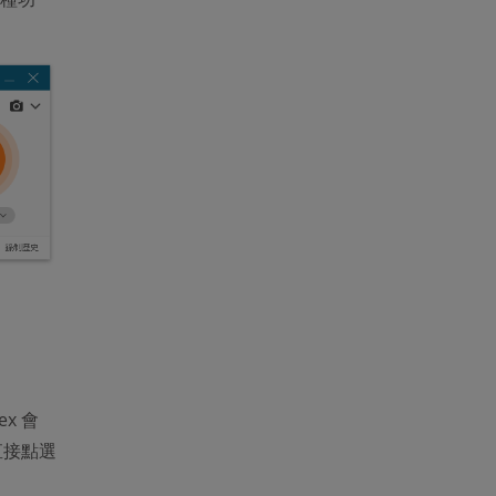
x 會
直接點選