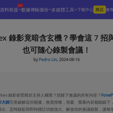
HOT
資料救援
數據傳輸備份
多媒體工具
下載中心
商店
教
bex 錄影竟暗含玄機？學會這 7 招
也可隨心錄製會議！
by
Pedro Lin
, 2024-08-16
ebex 錄影卻受限於主持人權限？想錄下會議的所有內容？
Fone
影大師
完美破解這些困擾，無需授權，視窗、螢幕內容都能錄下
匯出、定時錄影與即時標註功能強大。解放你的會議錄製，讓每