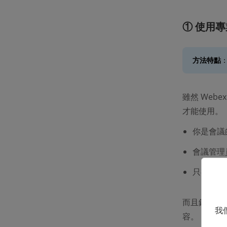
① 使用專
方法特點
雖然 Web
才能使用。
你是會議
會議管理
只有桌面端
而且錄製內
我
容。