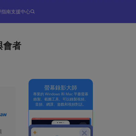
學指南
支援中心
與會者
螢幕錄影大師
專業的 Windows 和 Mac 平臺螢幕
錄製、截圖工具。可以錄製視頻、
音頻、網課、遊戲和視頻對話。
Paw
，
場