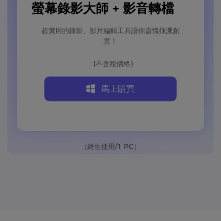
螢幕錄影大師 + 影音轉檔
超實用的錄影、影片編輯工具讓你盡情揮灑創
意！
(不含稅價格)
馬上購買
（終生使用/1 PC）