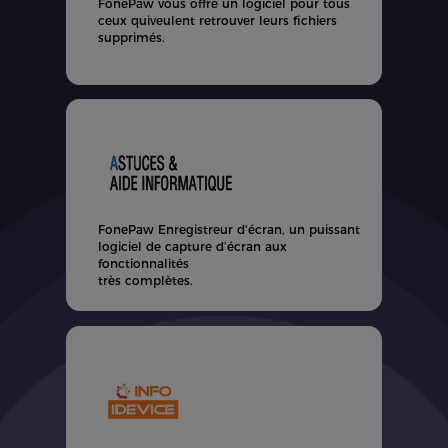
FonePaw vous offre un logiciel pour tous
V
ceux quiveulent retrouver leurs fichiers
supprimés.
e
FonePaw Enregistreur d'écran, un puissant
logiciel de capture d’écran aux
l
fonctionnalités
p
très complètes.