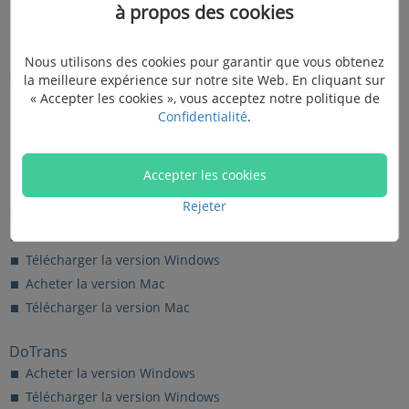
à propos des cookies
Télécharger la version Windows
Télécharger la version Mac
Nous utilisons des cookies pour garantir que vous obtenez
Récupération De Données
la meilleure expérience sur notre site Web. En cliquant sur
« Accepter les cookies », vous acceptez notre politique de
Acheter la version Windows
Confidentialité
.
Télécharger la version Windows
Acheter la version Mac
Télécharger la version Mac
Accepter les cookies
Rejeter
Enregistreur d’écran
Acheter la version Windows
Télécharger la version Windows
Acheter la version Mac
Télécharger la version Mac
DoTrans
Acheter la version Windows
Télécharger la version Windows