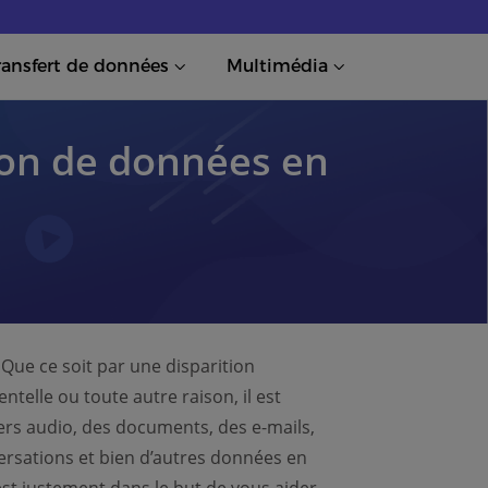
ransfert de données
Multimédia
tion de données en
Que ce soit par une disparition
telle ou toute autre raison, il est
iers audio, des documents, des e-mails,
ersations et bien d’autres données en