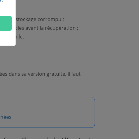
é
.
que de stockage corrompu ;
cupérables avant la récupération ;
 corbeille.
s dans sa version gratuite, il faut
nnées