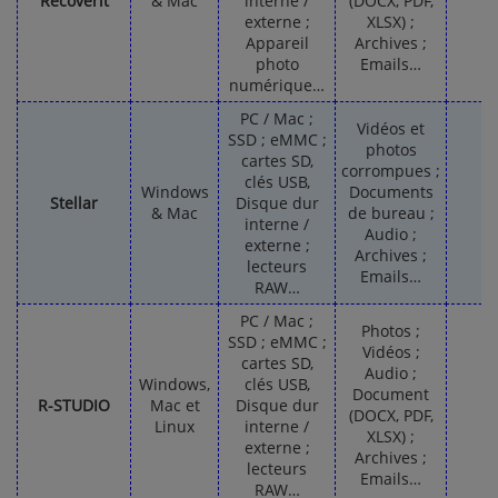
Recoverit
& Mac
interne /
(DOCX, PDF,
externe ;
XLSX) ;
Appareil
Archives ;
photo
Emails…
numérique…
PC / Mac ;
Vidéos et
SSD ; eMMC ;
photos
cartes SD,
corrompues ;
clés USB,
Windows
Documents
Stellar
Disque dur
& Mac
de bureau ;
interne /
Audio ;
externe ;
Archives ;
lecteurs
Emails…
RAW…
PC / Mac ;
Photos ;
SSD ; eMMC ;
Vidéos ;
cartes SD,
Audio ;
Windows,
clés USB,
Document
R-STUDIO
Mac et
Disque dur
(DOCX, PDF,
Linux
interne /
XLSX) ;
externe ;
Archives ;
lecteurs
Emails…
RAW…