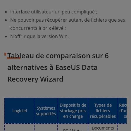
Interface utilisateur un peu compliqué ;
Ne pouvoir pas récupérer autant de fichiers que ses
concurrents à prix élevé ;
N’offrir que la version Win.
Tableau de comparaison sur 6
alternatives à EaseUS Data
Recovery Wizard
Dispositifs de
Types de
Récup
Systèmes
Logiciel
stockage pris
fichiers
d’une
supportés
en charge
récupérables
ori
Documents
PC / Mac ;