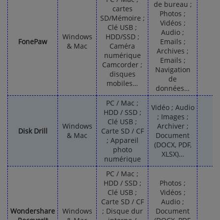
de bureau ;
cartes
Photos ;
SD/Mémoire ;
Vidéos ;
Clé USB ;
Audio ;
Windows
HDD/SSD ;
FonePaw
Emails ;
& Mac
Caméra
Archives ;
numérique
Emails ;
Camcorder ;
Navigation
disques
de
mobiles…
données…
PC / Mac ;
Vidéo ; Audio
HDD / SSD ;
; Images ;
Clé USB ;
Windows
Archiver ;
Disk Drill
Carte SD / CF
& Mac
Document
; Appareil
(DOCX, PDF,
photo
XLSX)…
numérique
PC / Mac ;
HDD / SSD ;
Photos ;
Clé USB ;
Vidéos ;
Carte SD / CF
Audio ;
Wondershare
Windows
; Disque dur
Document