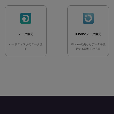
復旧・修復
データ転送
マルチメディア
データ復元
iPhoneデータ復元
ハードディスクのデータ復
iPhoneの失ったデータを復
旧
元する理想的な方法