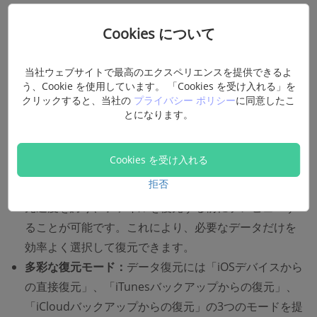
Safariの履歴、さらには
iPhoneから削除したSMSやメッセ
ージも復元
可能です。
Cookies について
当社ウェブサイトで最高のエクスペリエンスを提供できるよ
う、Cookie を使用しています。 「Cookies を受け入れる」を
無料お試し
無料お試し
クリックすると、当社の
プライバシー ポリシー
に同意したこ
とになります。
優れる特性：
Cookies を受け入れる
拒否
迅速なスキャンと復元：
業界最速のスキャン速度と復
元速度を誇り、ファイルを復元する前にプレビューす
ることが可能です。これにより、必要なデータだけを
効率よく選択して復元できます。
多彩な復元モード：
データ復元には「iOSデバイスから
の直接復元」、「iTunesバックアップからの復元」、
「iCloudバックアップからの復元」の3つのモードを提