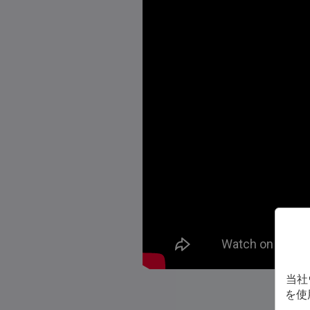
当社
を使