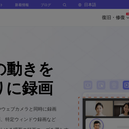
日本語
ト
新着情報
ブログ
復旧・修復
の動きを
りに録画
やウェブカメラと同時に録画
画、特定ウィンドウ録画など