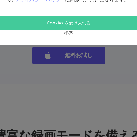
すると、次のように表示…
Cookies を受け入れる
カメラと同時に録画
1:08
出力形式、録画や音声の
1:35
PCで音声付きのゲーム
拒否
無料お試し
豊富な録画モードを備え