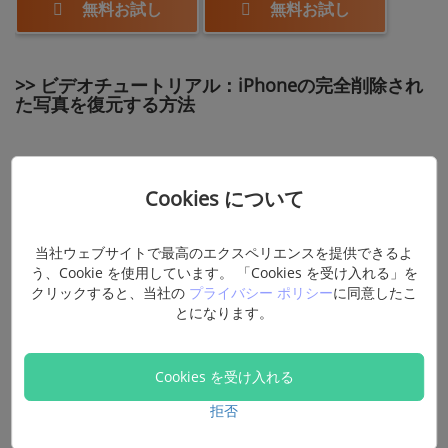
無料お試し
無料お試し
>> ビデオチュートリアル：iPhoneの完全削除され
た写真を復元する方法
Cookies について
当社ウェブサイトで最高のエクスペリエンスを提供できるよ
う、Cookie を使用しています。 「Cookies を受け入れる」を
クリックすると、当社の
プライバシー ポリシー
に同意したこ
とになります。
Cookies を受け入れる
拒否
方法2：専門家に頼んでiPhoneの完全削除し
た写真を復元する