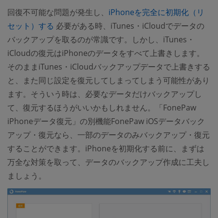
回復不可能な問題が発生し、
iPhoneを完全に初期化（リ
(opens new window)
セット）する
必要がある時、iTunes・iCloudでデータの
バックアップを取るのが常識です。しかし、iTunes・
iCloudの復元はiPhoneのデータをすべて上書きします。
そのままiTunes・iCloudバックアップデータで上書きする
と、また同じ設定を復元してしまってしまう可能性があり
ます。そういう時は、必要なデータだけバックアップし
て、復元するほうがいいかもしれません。「FonePaw
iPhoneデータ復元」の別機能FonePaw iOSデータバック
アップ・復元なら、一部のデータのみバックアップ・復元
することができます。iPhoneを初期化する前に、まずは
万全な対策を取って、データのバックアップ作成に工夫し
ましょう。