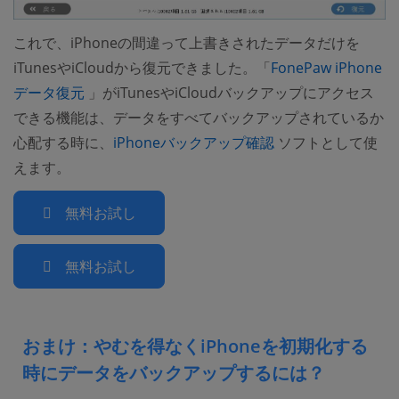
これで、iPhoneの間違って上書きされたデータだけを
iTunesやiCloudから復元できました。「
FonePaw iPhone
(opens new window)
データ復元
」がiTunesやiCloudバックアップにアクセス
できる機能は、データをすべてバックアップされているか
(opens new windo
心配する時に、
iPhoneバックアップ確認
ソフトとして使
えます。
無料お試し
無料お試し
おまけ：やむを得なくiPhoneを初期化する
時にデータをバックアップするには？