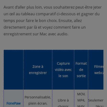
Avant d’aller plus loin, vous souhaiterez peut-être jeter
un œil au tableau comparatif ci-dessous et gagner du
temps pour faire le bon choix. Ensuite, allez
directement par là et voyez comment faire un
enregistrement sur Mac avec audio.
Capture
Format
Zone à
Filmer l
vidéo avec
de
enregistrer
webca
le son
sortie
MOV,
Personnalisable,
Libre à
MP4,
Seulement/
FonePaw
plein écran,
choisir
M4V,
l'écran