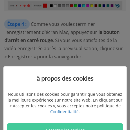
Étape 4 :
Comme vous voulez terminer
l'enregistrement d'écran Mac, appuyez sur
le bouton
d'arrêt en carré rouge
. Si vous vous satisfaites de la
vidéo enregistrée après la prévisualisation, cliquez sur
« Enregistrer » pour la sauvegarder.
✅
Avantages :
à propos des cookies
Peut enregistrer un écran sur Mac avec l'audio
Nous utilisons des cookies pour garantir que vous obtenez
interne et le son du microphone.
la meilleure expérience sur notre site Web. En cliquant sur
« Accepter les cookies », vous acceptez notre politique de
Ajoutez une superposition personnalisable de la
Confidentialité
.
webcam.
Enregistrez des vidéos pour tous les besoins