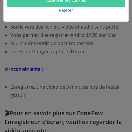
Accepter les cookies
d'enregistrement.
Ajoutez des notes en temps réel lors de
Rejeter
l'enregistrement.
Sortie vers des fichiers vidéo et audio sans perte.
Vous permet d'enregistrer Android/iOS sur Mac.
Fournir des outils de post-traitement.
Faites une longue capture d'écran.
❌
Inconvénients :
Enregistrez une vidéo de 3 minutes lors de l'essai
gratuit.
🎬Pour en savoir plus sur FonePaw
Enregistreur d’écran, veuillez regarder la
vidéo suivante :