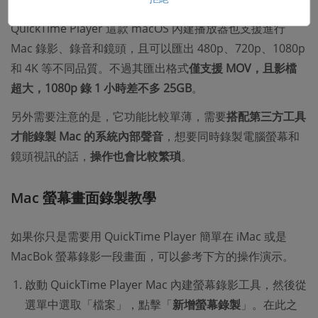
片、開箱影片
QuickTime Player 這款 macOS 內建播放器也支援進行
Mac 錄影、錄音和鏡頭，且可以匯出 480p、720p、1080p
和 4K 等不同品質。不過其匯出格式
僅支援 MOV，且影檔
超大，1080p 錄 1 小時差不多 25GB
。
另外需要注意的是，它功能比較單薄，需要
搭配第三方工具
才能錄製 Mac 的系統內部聲音
，想要同時錄製電腦螢幕和
鏡頭視訊的話，
操作也會比較繁瑣
。
Mac 螢幕畫面錄製教學
如果你只是需要用 QuickTime Player 簡單在 iMac 或是
MacBok 螢幕錄影一段畫面，可以參考下方的操作演示。
啟動 QuickTime Player Mac 內建螢幕錄影工具，然後從
選單中選取「檔案」，點擊「
新增螢幕錄製
」。在此之