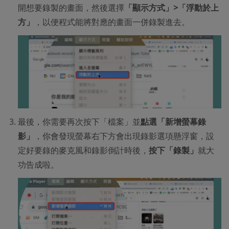
開想要錄製的畫面，然後選擇
「顯示方式」>「浮動於上
方」
，以便程式能將對應的畫面一併錄製進去。
最後，你需要再次按下「檔案」並
點選「新增螢幕錄
影」
，你會發現螢幕右下方會出現錄影選項懸浮窗，設
定好要錄的麥克風和錄影倒計時後，
按下「錄製」
就大
功告成啦。