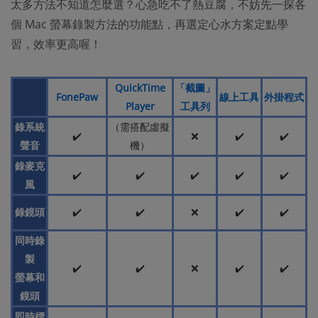
太多方法不知道怎麼選？心急吃不了熱豆腐，不妨先一探各
個 Mac 螢幕錄製方法的功能點，再選定心水方案定點學
習，效率更高喔！
QuickTime
「截圖」
FonePaw
線上工具
外掛程式
Player
工具列
錄系統
（需搭配虛擬
✔️
❌
✔️
✔️
聲音
機）
錄麥克
✔️
✔️
✔️
✔️
✔️
風
錄鏡頭
✔️
✔️
❌
✔️
✔️
同時錄
製
✔️
✔️
❌
✔️
✔️
螢幕和
鏡頭
即時標