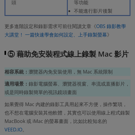
頭
等功能
不能進行影片後製
更多進階設定和錄影需求可前往閱讀文章《
OBS 錄影教學
大講堂！ 一篇快速學會如何設定、上手錄製螢幕
》
⑤ 藉助免安裝程式線上錄製 Mac 影片
相容系統：
瀏覽器內免安裝使用，無 Mac 系統限制
適用場景：
錄影電腦螢幕、瀏覽器視窗、串流或直播影片，
或是同時錄製簡單的視訊鏡頭畫面
如果覺得 Mac 內建的錄影工具用起來不方便，操作繁瑣，
也不想在電腦安裝其他軟體，其實也可以使用線上程式錄製
MacBook 或 iMac 的螢幕畫面，比如比較知名的
VEED.IO
。