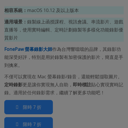
相容系統：
macOS 10.12 及以上版本
適用場景：
錄製線上函授課程、視訊會議、串流影片、遊戲
直播等，使用實時編輯、定時計劃錄製等多樣化功能錄影優
質影片
FonePaw 螢幕錄影大師
作為台灣響噹噹的品牌，其錄影功
能深受好評，特別是用於錄製有加密保護的影片，簡直是手
到擒來。
不僅可以實現在 Mac 螢幕錄影/錄音，還能輕鬆擷取圖片。
定時錄影
更是讓你實現無人自助，
即時標註
貼心實現實時記
錄。適用於任何錄影需求，繼續了解更多功能吧！
限時 7 折
限時 7 折