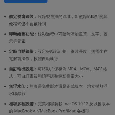
鎖定視窗錄製：
只錄製選擇的區域，即使錄影時打開其
他程式也不會被錄到
即時繪圖功能：
錄影過程中可隨時添加畫筆、文字、圖
示等元素
定時自動錄影：
設定好錄影計劃、影片長度，無需坐在
電腦前操作，軟體自動執行
自訂輸出設定：
可將影片保存為 MP4、MOV、M4V 格
式，可自訂畫質和幀率調整錄影檔案大小
無浮水印：
無論是免費版本還是正式版本，均支援無浮
水印錄影
相容多種設備：
完美相容裝載 macOS 10.12 及以後版本
的 MacBook Air/MacBook Pro/iMac 各機型