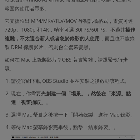
範圍內使用者眾多。
它支援匯出 MP4/MKV/FLV/MOV 等視訊檔格式，畫質可達
720p、1080p 和 4K，幀率可選 30FPS/60FPS。不過其
操作
複雜，不太適合新人或者急於錄影的人使用
，而且也不能錄
製 DRM 保護影片，否則會全螢幕變黑。
如何在 Mac 上錄製影片？OBS 著實複雜，請跟緊執行步
驟。
請從官網下載 OBS Studio 並在安裝之後啟動該程式。
現在，你需要先
創建一個「場景」，然後在「來源」點
選「視窗擷取」
。
選擇 Mac 螢幕之後按一下「開始錄製」進行 Mac 錄影。
等待 Mac 螢幕錄影完畢後，點擊「結束錄製」。