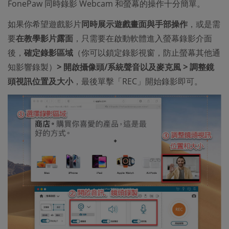
FonePaw 同時錄影 Webcam 和螢幕的操作十分簡單。
如果你希望遊戲影片
同時展示遊戲畫面與手部操作
，或是需
要
在教學影片露面
，只需要在啟動軟體進入螢幕錄影介面
後，
確定錄影區域
（你可以鎖定錄影視窗，防止螢幕其他通
知影響錄製）
> 開啟攝像頭/系統聲音以及麥克風 > 調整鏡
頭視訊位置及大小
，最後單擊「REC」開始錄影即可。