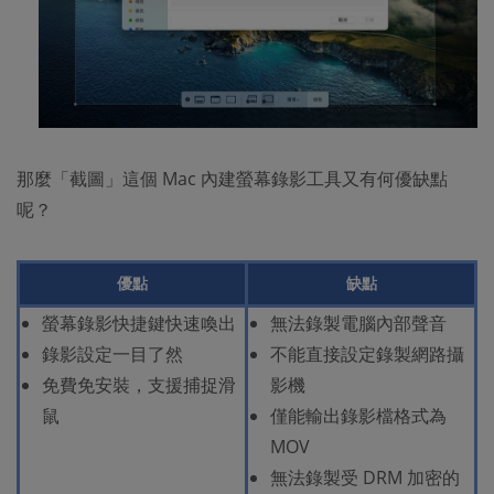
那麼「截圖」這個 Mac 內建螢幕錄影工具又有何優缺點
呢？
優點
缺點
螢幕錄影快捷鍵快速喚出
無法錄製電腦內部聲音
錄影設定一目了然
不能直接設定錄製網路攝
免費免安裝，支援捕捉滑
影機
鼠
僅能輸出錄影檔格式為
MOV
無法錄製受 DRM 加密的