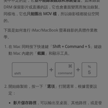
美中不足的是，它
並不能錄製鏡頭和系統聲音
。如果錄製
DRM 保留影片或直播的話，它也會畫面變黑而無法錄製。
同樣地，它也
只能匯出 MOV 檔
，所以錄影檔都挺佔空間
的。
下面是如何進行 iMac/MacBook 螢幕錄影的具體作業教
學。
在 Mac 同時按下快速鍵「
Shift + Command + 5
」鍵啟
動 Mac 內建的「
截圖
」和顯示工具。
開始錄製前，按一下「
選項
」打開選單，根據需要設
定：
影片儲存路徑
，可以輸出至桌面、其他路徑，或是發