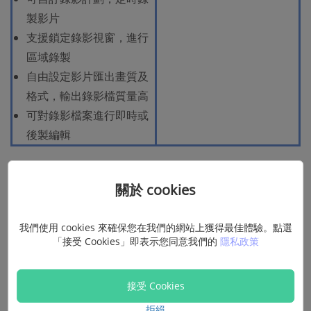
製影片
支援鎖定錄影視窗，進行
區域錄製
自由設定影片匯出畫質及
格式，輸出錄影檔質量高
可對錄影檔案進行即時或
後製編輯
關於 cookies
② 用 QuickTime Player 進行
iMac/Macbook 錄屏
我們使用 cookies 來確保您在我們的網站上獲得最佳體驗。點選
「接受 Cookies」即表示您同意我們的
隱私政策
相容系統：
macOS High Sierra 或以上版本
接受 Cookies
適用場景：
錄製教學影片、旁白影片、音樂影片、遊戲影
拒絕