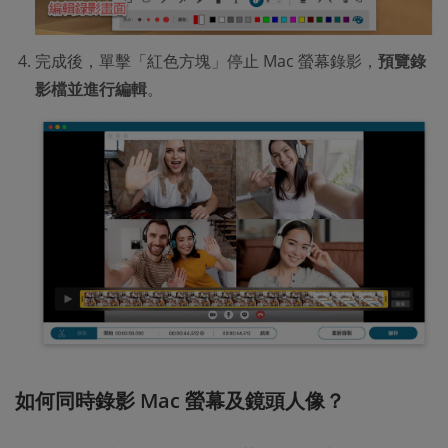
完成後，單擊「紅色方塊」停止 Mac 螢幕錄影，
預覽錄
影檔並進行編輯
。
如何同時錄影 Mac 螢幕及鏡頭人像？