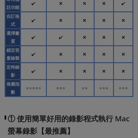
✔️
❌
❌
❌
✔️
註功能
自訂格
✔️
❌
❌
❌
❌
式
選擇畫
✔️
✔️
❌
❌
❌
質
鎖定視
✔️
❌
❌
❌
❌
窗錄製
定時錄
✔️
❌
❌
❌
❌
影
推薦指
⭐⭐⭐⭐⭐
⭐⭐⭐
⭐⭐
⭐⭐⭐
⭐⭐⭐
數
① 使用簡單好用的錄影程式執行 Mac
螢幕錄影【最推薦】