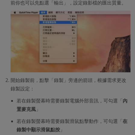
前你也可以先點選「輸出」，設定錄影檔的匯出質量。
開始錄製前，點擊「錄製」旁邊的箭頭，根據需求更改
錄製設定：
若在錄製螢幕時需要錄製電腦外部音訊，可勾選「
內
置麥克風
」
若在錄製螢幕時需要錄製滑鼠點擊動作，可勾選「
在
錄製中顯示滑鼠點按
」