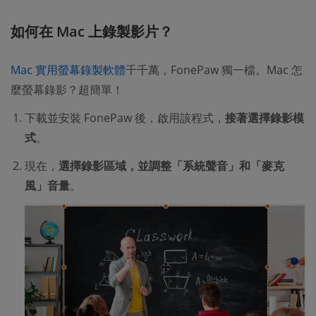
如何在 Mac 上錄製影片？
Mac 實用螢幕錄製軟體
千千萬，FonePaw 獨一檔。Mac 怎
麼螢幕錄影？超簡單！
下載並安裝 FonePaw 後，啟用該程式，
接著選擇錄影模
式
。
現在，
選擇錄影區域，並調整「系統聲音」和「麥克
風」音量
。