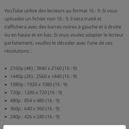
YouTube utilise des lecteurs au format 16 : 9. Si vous
uploadez un fichier non 16 : 9, il sera traité et
s’affichera avec des barres noires à gauche et à droite
ou en haute et en bas. Si vous voulez adapter le lecteur
parfaitement, veuillez le décoder avec l’une de ces
résolutions :
2160p (4K) : 3840 x 2160 (16 : 9)
1440p (2K) : 2560 x 1440 (16 : 9)
1080p : 1920 x 1080 (16 : 9)
720p : 1280 x 720 (16 : 9)
480p : 854 x 480 (16 : 9)
360p : 640 x 360 (16 : 9)
240p : 426 x 240 (16 : 9)