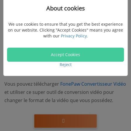
Partie 3 : Comment uploader une
About cookies
vidéo vers YouTube à partir de
We use cookies to ensure that you get the best experience
l'ordinateur
on our website. Clicking "Accept Cookies" means you agree
with our
Privacy Policy
.
Étape 1. Convertir la vidéo en un format
Accept Cookies
accepté par YouTube et avec la résolution
Reject
qu’il faut
Vous pouvez télécharger
FonePaw Convertisseur Vidéo
(opens new window)
et utiliser ce super outil de conversion vidéo pour
changer le format de la vidéo que vous possédez.