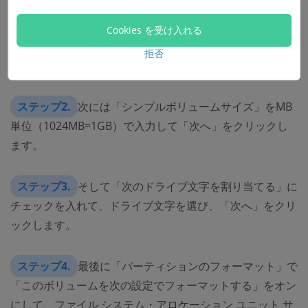
新しいシンプルボリュームの設定手順：
Cookies を受け入れる
拒否
ステップ1.
まずは「次へ」をクリックします。
ステップ2.
次には「シンプルボリュームサイズ」をMB
単位（1024MB=1GB）で入力して「次へ」をクリックし
ます。
ステップ3.
そして「次のドライブ文字を割り当てる」に
チェックを入れて、ドライブ文字を選び、「次へ」をクリ
ックします。
ステップ4.
最後に「パーティションのフォーマット」で
「このボリュームを次の設定でフォーマットする」をオン
にして、ファイル システム・アロケーション ユニット サ