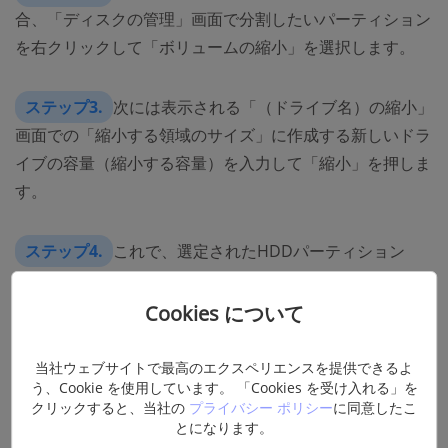
合、「ディスクの管理」画面で分割したいパーティション
を右クリックして「ボリュームの縮小」を選択します。
ステップ3.
次には表示される「（ドライブ名）の縮小」
画面での「縮小する領域のサイズ」に作成する新しいドラ
イブの容量（縮小する容量）を入力して「縮小」を押しま
す。
ステップ4.
これで、選定されたHDDパーティション
（ドライブ）が縮小されて、その右側には「未割り当て」
領域が確認できます。この「未割り当て」を右クリックし
Cookies について
て「新しいシンプルボリューム」を選んでください。
当社ウェブサイトで最高のエクスペリエンスを提供できるよ
う、Cookie を使用しています。 「Cookies を受け入れる」を
ステップ5.
これで「新しいシンプル ボリューム ウイザ
クリックすると、当社の
プライバシー ポリシー
に同意したこ
ード」画面が表示されます。
とになります。