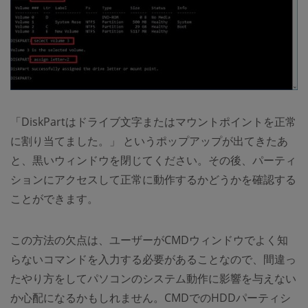
「DiskPartはドライブ文字またはマウントポイントを正常
に割り当てました。」 というポップアップが出てきたあ
と、黒いウィンドウを閉じてください。その後、パーティ
ションにアクセスして正常に動作するかどうかを確認する
ことができます。
この方法の欠点は、ユーザーがCMDウィンドウでよく知
らないコマンドを入力する必要があることなので、間違っ
たやり方をしてパソコンのシステム動作に影響を与えない
か心配になるかもしれません。CMDでのHDDパーティシ