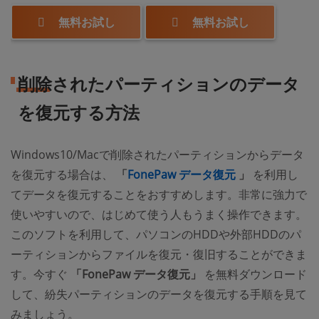
無料お試し
無料お試し
削除されたパーティションのデータ
を復元する方法
Windows10/Macで削除されたパーティションからデータ
(opens new wi
を復元する場合は、
「
FonePaw データ復元
」
を利用し
てデータを復元することをおすすめします。非常に強力で
使いやすいので、はじめて使う人もうまく操作できます。
このソフトを利用して、パソコンのHDDや外部HDDのパ
ーティションからファイルを復元・復旧することができま
す。今すぐ
「FonePaw データ復元」
を無料ダウンロード
して、紛失パーティションのデータを復元する手順を見て
みましょう。