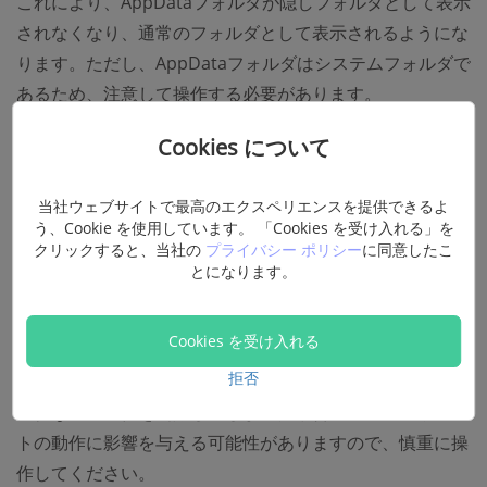
これにより、AppDataフォルダが隠しフォルダとして表示
されなくなり、通常のフォルダとして表示されるようにな
ります。ただし、AppDataフォルダはシステムフォルダで
あるため、注意して操作する必要があります。
Cookies について
AppDataのデータを削除できるか
当社ウェブサイトで最高のエクスペリエンスを提供できるよ
AppDataフォルダ内のデータは削除できますが、確実に不
う、Cookie を使用しています。 「Cookies を受け入れる」を
クリックすると、当社の
プライバシー ポリシー
に同意したこ
要なファイルが判断できる場合以外は削除しないようにし
とになります。
てください。そしてバックアップを取っておいた方がよい
です。ほとんどのフォルダは名前からどのソフトに属して
Cookies を受け入れる
いるかがわかります。Tempフォルダは通常は一時ファイ
拒否
ルであり、このフォルダは削除できます。ただし、誤って
大切なフォルダを削除してしまった場合、システムやソフ
トの動作に影響を与える可能性がありますので、慎重に操
作してください。