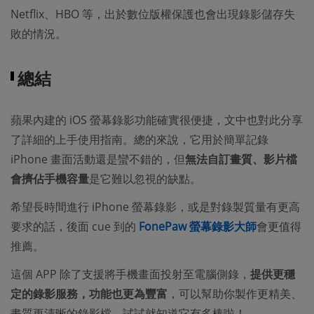
Netflix、HBO 等，出於數位版權保護也會出現錄影儲存失
敗的情況。
總結
蘋果內建的 iOS 螢幕錄影功能確實很便捷，文中也對此分享
了詳細的上手使用指南。總的來說，它用於簡單記錄
iPhone 畫面活動還是蠻不錯的，但
無法自訂畫質、影片檔
會擠佔手機容量
是它難以忽視的缺點。
希望長時間進行 iPhone 螢幕錄影，或是對錄製質量有更高
要求的話，後面 cue 到的
FonePaw 螢幕錄影大師
會更值得
推薦。
這個 APP 除了支援將手機畫面投射至電腦側錄，
提供更穩
定的錄影服務，功能也更為豐富
，可以幫助你製作更精美、
畫質更清晰的錄影檔，試試就知道它有多棒啦！