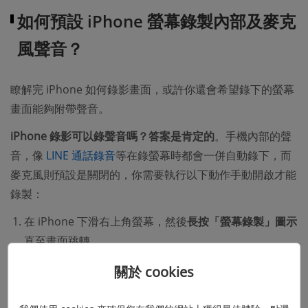
如何預設 iPhone 螢幕錄製內部及麥克
風聲音？
瞭解完 iPhone 如何錄影畫面，或許你還會希望錄下的螢幕
畫面能夠附帶聲音。
iPhone 錄影可以錄聲音嗎？答案是肯定的
。手機內部的聲
音，像
LINE 通話錄音
等在錄螢幕時都會一併自動錄下，而
麥克風則預設是關閉的，你需要執行以下動作手動開啟才能
錄製：
在 iPhone 下滑右上角螢幕，然後
長按「螢幕錄製」圖示
直至畫面跳轉。
點擊下面的
「麥克風」按鈕
將它開啟，這樣後續錄製的
關於 cookies
螢幕影片就會都帶上外部聲音。