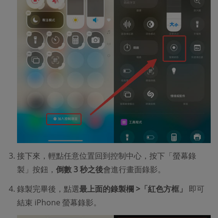
接下來，輕點任意位置回到控制中心，按下「螢幕錄
製」按鈕，
倒數 3 秒之後
會進行畫面錄影。
錄製完畢後，點選
最上面的錄製欄 >「紅色方框」
即可
結束 iPhone 螢幕錄影。