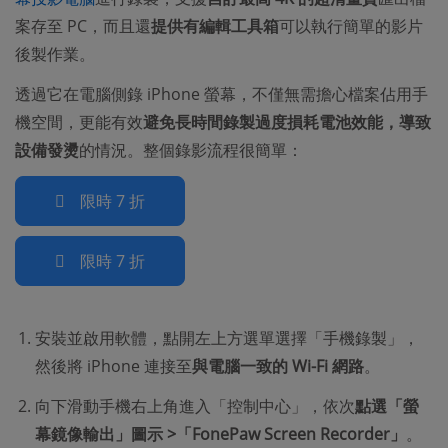
案存至 PC，而且還
提供有編輯工具箱
可以執行簡單的影片
後製作業。
透過它在電腦側錄 iPhone 螢幕，不僅無需擔心檔案佔用手
機空間，更能有效
避免長時間錄製過度損耗電池效能，導致
設備發燙
的情況。整個錄影流程很簡單：
限時 7 折
限時 7 折
安裝並啟用軟體，點開左上方選單選擇「手機錄製」，
然後將 iPhone 連接至
與電腦一致的 Wi-Fi 網路
。
向下滑動手機右上角進入「控制中心」，依次
點選「螢
幕鏡像輸出」圖示 >「FonePaw Screen Recorder」
。