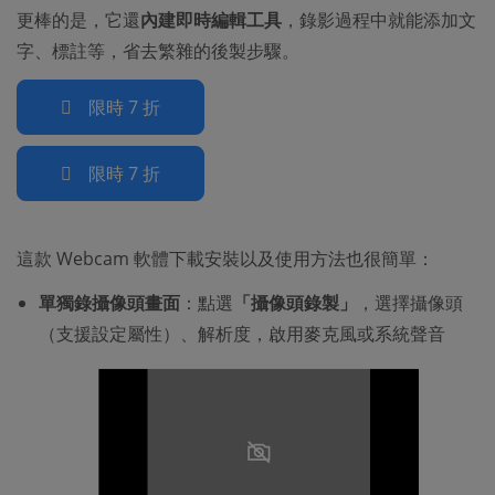
更棒的是，它還
內建即時編輯工具
，錄影過程中就能添加文
字、標註等，省去繁雜的後製步驟。
限時 7 折
限時 7 折
這款 Webcam 軟體下載安裝以及使用方法也很簡單：
單獨錄攝像頭畫面
：點選
「攝像頭錄製」
，選擇攝像頭
（支援設定屬性）、解析度，啟用麥克風或系統聲音