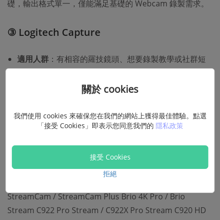
礎，輸出格式單一，僅能滿足基礎的 Webcam 錄製需求。
③ Logitech Capture
適用人群
：有相容的羅技鏡頭、想要錄製教學或社群短
片的內容創作者
關於 cookies
費用
：免費
我們使用 cookies 來確保您在我們的網站上獲得最佳體驗。點選
Logitech Capture
是一款 Windows/macOS 都能用的高效
「接受 Cookies」即表示您同意我們的
隱私政策
Webcam 軟體，它可以同時連接兩台網路攝影機，也能對
桌面及應用程式視窗畫面進行錄影，並在畫中畫、並列顯示
接受 Cookies
等六種場景間輕鬆切換。
拒絕
不過，它
只支援特定型號的羅技網路攝影機
，如
StreamCam / StreamCam Plus Brio 4K Pro / Brio
Stream C922 Pro Stream / C922X Pro Stream C920 HD