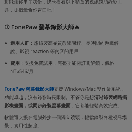
對能讓你事半功倍，快來看看以下精選的視訊鏡頭錄影工
具，哪個最合你胃口吧！
① FonePaw 螢幕錄影大師🔥
適用人群
：想錄製高品質教學課程、長時間的遊戲解
說、影視 reaction 等內容的用戶
費用
：支援免費試用，完整功能需訂閱解鎖，價格
NT$546/月
FonePaw 螢幕錄影大師
支援 Windows/Mac 雙作業系統，
功能卓越，沒有錄影時長限制。不管你是想
清晰錄製網路攝
影機畫面，或同步錄製螢幕畫面
，它都能輕鬆高效完成。
軟體還支援在電腦外接一個獨立鏡頭，輕鬆錄製各種視訊場
景，實用性超強。