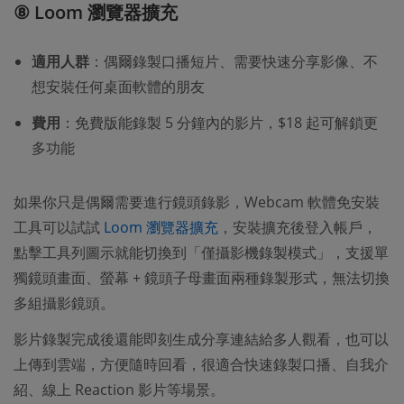
⑧ Loom 瀏覽器擴充
適用人群
：偶爾錄製口播短片、需要快速分享影像、不
想安裝任何桌面軟體的朋友
費用
：免費版能錄製 5 分鐘內的影片，$18 起可解鎖更
多功能
如果你只是偶爾需要進行鏡頭錄影，Webcam 軟體免安裝
工具可以試試
Loom 瀏覽器擴充
，安裝擴充後登入帳戶，
點擊工具列圖示就能切換到「僅攝影機錄製模式」，支援單
獨鏡頭畫面、螢幕 + 鏡頭子母畫面兩種錄製形式，無法切換
多組攝影鏡頭。
影片錄製完成後還能即刻生成分享連結給多人觀看，也可以
上傳到雲端，方便隨時回看，很適合快速錄製口播、自我介
紹、線上 Reaction 影片等場景。