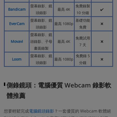
螢幕錄影、鏡
免費錄製
Bandicam
最高 4K
✔️
頭錄影
10 分鐘
螢幕錄影、鏡
基礎功能
EverCam
最高 1080p
❌
頭錄影
免費
螢幕錄影、鏡
免費試用
Movavi
頭錄影、子母
最高 4K
❌
7 天
畫面錄製
螢幕錄影、鏡
免費錄 5
Loom
最高 1080p
❌
頭錄影
分鐘
側錄鏡頭：電腦優質 Webcam 錄影軟
體推薦
想要輕鬆完成
電腦鏡頭錄影
？一套優質的 Webcam 軟體絕