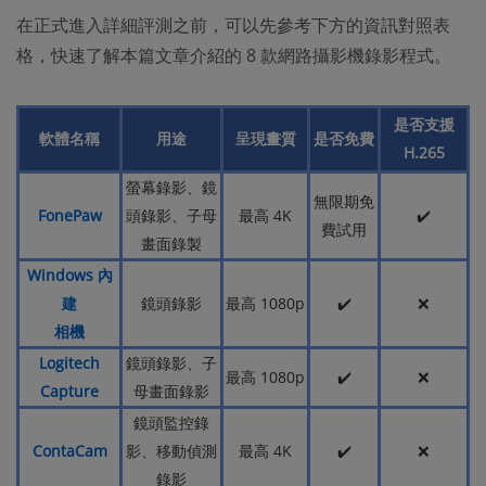
在正式進入詳細評測之前，可以先參考下方的資訊對照表
格，快速了解本篇文章介紹的 8 款網路攝影機錄影程式。
是否支援
軟體名稱
用途
呈現畫質
是否免費
H.265
螢幕錄影、鏡
無限期免
FonePaw
頭錄影、子母
最高 4K
✔️
費試用
畫面錄製
Windows 內
建
鏡頭錄影
最高 1080p
✔️
❌
相機
Logitech
鏡頭錄影、子
最高 1080p
✔️
❌
Capture
母畫面錄影
鏡頭監控錄
ContaCam
影、移動偵測
最高 4K
✔️
❌
錄影