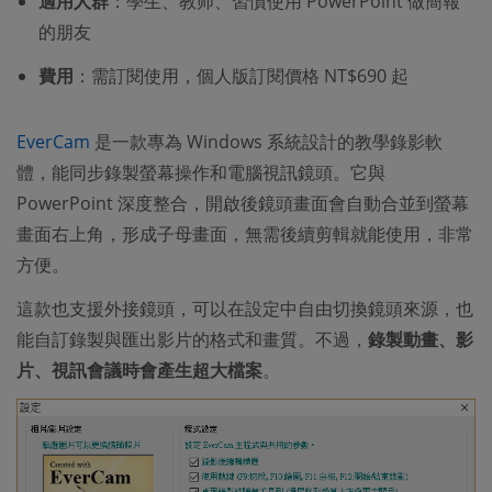
適用人群
：學生、教师、習慣使用 PowerPoint 做簡報
的朋友
費用
：需訂閱使用，個人版訂閱價格 NT$690 起
EverCam
是一款專為 Windows 系統設計的教學錄影軟
體，能同步錄製螢幕操作和電腦視訊鏡頭。它與
PowerPoint 深度整合，開啟後鏡頭畫面會自動合並到螢幕
畫面右上角，形成子母畫面，無需後續剪輯就能使用，非常
方便。
這款也支援外接鏡頭，可以在設定中自由切換鏡頭來源，也
能自訂錄製與匯出影片的格式和畫質。不過，
錄製動畫、影
片、視訊會議時會產生超大檔案
。