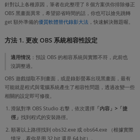
針對以上各種原因，筆者在此整理了 8 個方案供你排除修正
OBS 黑畫面異常，希望節省時間的話，你也可以搶先跳轉
get 額外準備的
優質軟體替代錄影大法
，快速解決難題喔。
方法 1. 更改 OBS 系統相容性設定
適用情況
：預設 OBS 的相容系統與實際不符，此前也
沒調整過。
OBS 遊戲擷取不到畫面，或是錄影螢幕出現黑畫面，最有
可能就是程式與電腦系統產生了相容性問題，透過改變一些
相關的設定即可修復。
滑鼠對準 OBS Studio 右擊，依次選擇
「内容」>「捷
徑」
找到程式的安裝路徑。
順著以上路徑找到 obs32.exe 或 obs64.exe （根據實際
情況，看你是用 32 bit 還是 64 bit）。