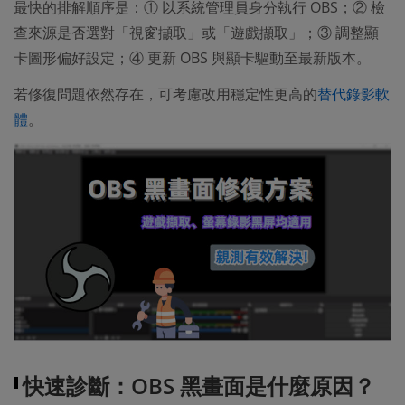
最快的排解順序是：① 以系統管理員身分執行 OBS；② 檢
查來源是否選對「視窗擷取」或「遊戲擷取」；③ 調整顯
卡圖形偏好設定；④ 更新 OBS 與顯卡驅動至最新版本。
若修復問題依然存在，可考慮改用穩定性更高的
替代錄影軟
體
。
快速診斷：OBS 黑畫面是什麼原因？