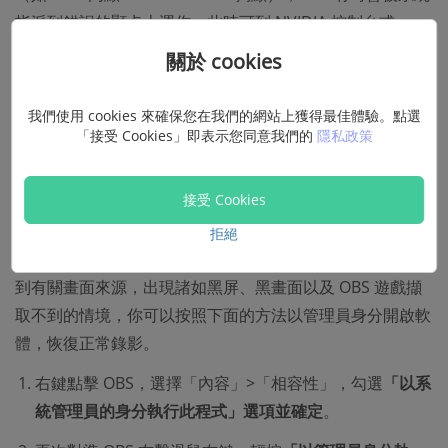
指派到錯誤的顯卡上運作。此時可到 NVIDIA 控制台或
AMD Radeon 設定中，手動指定 OBS 使用「高效能顯示
關於 cookies
卡」（獨顯），避免資源衝突。
我們使用 cookies 來確保您在我們的網站上獲得最佳體驗。點選
方法 4. 透過管理員身分啟用 OBS
「接受 Cookies」即表示您同意我們的
隱私政策
適用情況
：OBS 沒有遊戲或應用程式的完整權限，無
接受 Cookies
法錄製對應螢幕畫面。
拒絕
在未取得遊戲或 APP 所有權限時，OBS Studio 會由於找不
到有關畫面來源，出現諸如黑屏、黑畫面以及 OBS 遊戲擷
取不到的情境，你可以按照下面的方法以管理員身分開啟軟
體，恢復正常錄影。
右鍵點擊 OBS，選擇「內容」>「相容性」，勾選
「以系
統管理員的身分執行此程式」選項並確定
。