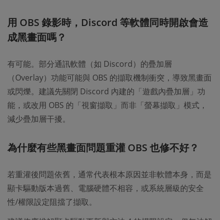
用 OBS 錄影時，Discord 等軟體同時開啟會造
成黑畫面嗎？
有可能。部分通訊軟體（如 Discord）的疊加層
（Overlay）功能可能與 OBS 的擷取機制衝突，導致黑畫面
或閃爍。建議先關閉 Discord 內建的「遊戲內疊加層」功
能，或改用 OBS 的「視窗擷取」而非「螢幕擷取」模式，
減少疊加層干擾。
為什麼有些黑畫面問題重灌 OBS 也修不好？
若重灌後問題依舊，通常代表根本原因並非軟體本身，而是
顯卡驅動版本過舊、電腦硬體不相容，或系統層級的安全
性/權限設定阻擋了擷取。