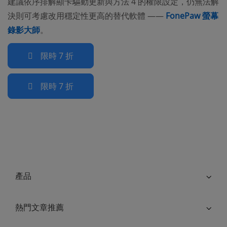
建議依序排解顯卡驅動更新與方法 4 的權限設定，仍無法解
決則可考慮改用穩定性更高的替代軟體 ——
FonePaw 螢幕
錄影大師
。
限時 7 折
限時 7 折
產品
熱門文章推薦