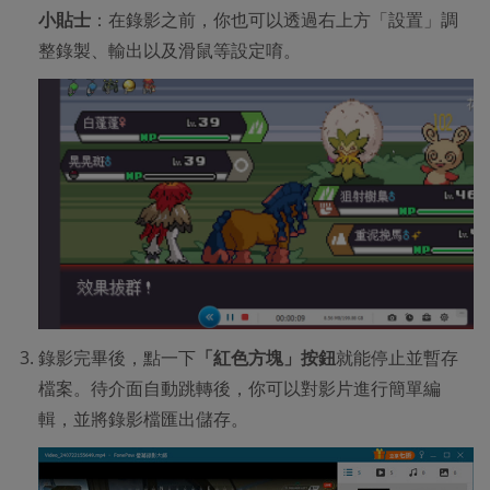
小貼士
：在錄影之前，你也可以透過右上方「設置」調
整錄製、輸出以及滑鼠等設定唷。
錄影完畢後，點一下
「紅色方塊」按鈕
就能停止並暫存
檔案。待介面自動跳轉後，你可以對影片進行簡單編
輯，並將錄影檔匯出儲存。