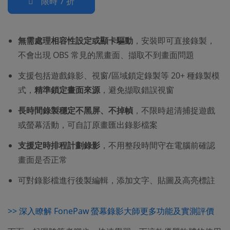
限時 7 折
無需處理相容性設定或顯卡驅動
，安裝即可直接錄製，
不會出現 OBS 常見的黑畫面、擷取不到畫面問題
支援包括遊戲錄影、視窗/區域鎖定錄製等 20+ 種錄製模
式，
精準鎖定畫面來源
，避免擷取錯誤視窗
長時間錄製穩定不黑屏、不掉幀
，不限時超清捕捉遊戲
或螢幕活動，可自訂原畫匯出錄影檔案
支援定時排程計劃錄影
，不用整段時間守在電腦前確認
畫面是否正常
可對錄影檔進行後製編輯，添加文字、貼圖及高亮標註
>> 深入瞭解 FonePaw 螢幕錄影大師更多功能及實測評價