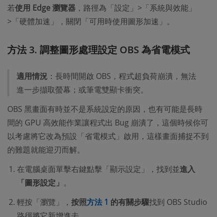
若
使用 Edge 瀏覽器
，路徑為「設定」>「系統與效能」
>「硬體加速」，關閉「可用時使用圖形加速」。
方法 3. 調整圖形處理設定 OBS 為省電模式
適用情況
：長時間開啟 OBS，程式超負荷崩潰，無法
進一步擷取螢幕；或筆電雙顯卡衝突。
OBS 黑畫面有時並不是系統設定的原因，也有可能是長時
間的 GPU 高效能作業讓程式出 Bug 崩潰了，這個時候你可
以考慮將它改為預設「省電模式」啟用，這樣畫面捕捉不到
的難題就能迎刃而解。
在電腦桌面單擊右鍵點擊「顯示設定」，找到並
進入
「圖形設定」
。
輕按「瀏覽」，
按照
方法 1
的有關步驟
找到 OBS Studio
路徑將它新增進去。