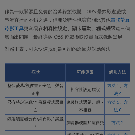
作為一款開源且免費的螢幕錄製軟體，OBS 是錄影遊戲或
串流直播的不錯之選，但開源特性也讓它相比其他
電腦螢幕
錄影工具
更容易在
相容性設定、顯卡驅動、程式權限
這三個
層面出問題，最終導致 OBS 遊戲擷取沒畫面或錄製黑屏。
對照下表，可以快速找到最可能的原因與對應解法。
症狀
可能原因
解決方法
整個螢幕/視窗畫面全黑，聲音
方法 1
、
方
相容性設定錯誤
正常
法 4
只有特定遊戲/全螢幕程式黑畫
錄製模式選錯、顯卡
方法 5
、
方
面
不相容
法 6
錄製瀏覽器分頁/網頁影片黑畫
瀏覽器硬體加速衝突
方法 2
面