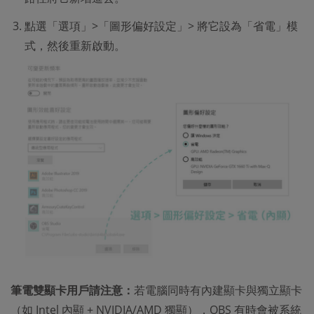
點選「選項」>「圖形偏好設定」> 將它設為「省電」模
式，然後重新啟動。
筆電雙顯卡用戶請注意：
若電腦同時有內建顯卡與獨立顯卡
（如 Intel 內顯 + NVIDIA/AMD 獨顯），OBS 有時會被系統