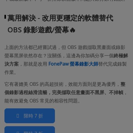
萬用解決 - 改用更穩定的軟體替代
OBS 錄影遊戲/螢幕🔥
上面的方法都已經嘗試過，但 OBS 遊戲擷取黑畫面或錄影
螢幕黑屏依然存在？沒關係，這邊為你加碼分享一個
終極解
決方案
，那就是改用
FonePaw 螢幕錄影大師
替代完成錄製
作業。
它有著媲美 OBS 的高超技術，效能方面則是更為優秀，
整
個錄影過程絲滑流暢，完美擷取任意畫面不黑屏、不掉幀
，
能有效避免 OBS 常見的相容性問題。
限時 7 折