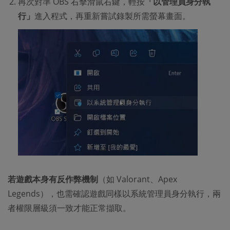
再次對準 OBS 右擊滑鼠右鍵，輕按
「以管理員身分執
行」
進入程式，再重新嘗試錄製所需螢幕畫面。
若遊戲本身有反作弊機制
（如 Valorant、Apex
Legends），也需確認遊戲同樣以系統管理員身分執行，兩
者權限層級須一致才能正常擷取。