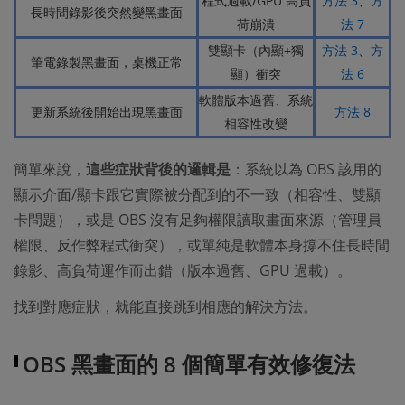
程式過載/GPU 高負
方法 3
、
方
長時間錄影後突然變黑畫面
荷崩潰
法 7
雙顯卡（內顯+獨
方法 3
、
方
筆電錄製黑畫面，桌機正常
顯）衝突
法 6
軟體版本過舊、系統
更新系統後開始出現黑畫面
方法 8
相容性改變
簡單來說，
這些症狀背後的邏輯是
：系統以為 OBS 該用的
顯示介面/顯卡跟它實際被分配到的不一致（相容性、雙顯
卡問題），或是 OBS 沒有足夠權限讀取畫面來源（管理員
權限、反作弊程式衝突），或單純是軟體本身撐不住長時間
錄影、高負荷運作而出錯（版本過舊、GPU 過載）。
找到對應症狀，就能直接跳到相應的解決方法。
OBS 黑畫面的 8 個簡單有效修復法