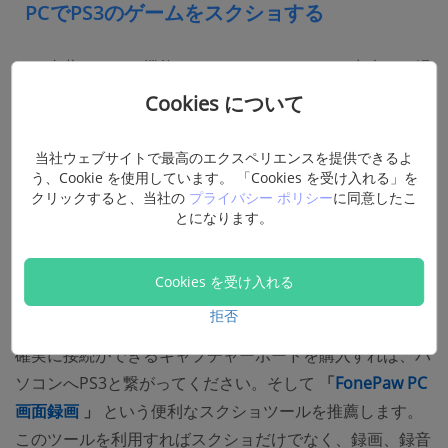
PCでPS3のゲームをスクショする
もし内蔵スクショ機能でスクリーンショットが出来ない場
合にあったら、キャプチャーボードを経由してパソコンと
Cookies について
PS3を繋がってからPCに映されるPS3のスクショを撮れば
いいと思います。
当社ウェブサイトで最高のエクスペリエンスを提供できるよ
う、Cookie を使用しています。 「Cookies を受け入れる」を
だがHDMI接続時HDCPに注意してください。HDCPに対応
クリックすると、当社の
プライバシー ポリシー
に同意したこ
とになります。
していないキャプチャーボードを使うとスクショするどこ
ろか映像の表示さえ出来ないことになるから。
Cookies を受け入れる
HDCPとは:
PS3に搭載されているデジタルコンテンツを保
護するためのコピーガード手段の一種です。
拒否
確実に接続ができるキャプチャーボードを購入すれば、パ
ソコンへPS3と繋がってください。そして
「
FonePaw PC
(opens new window)
画面録画
」
という便利なスクショツールを推薦します。
このツールを利用すればスクショだけでなく、録画、録音