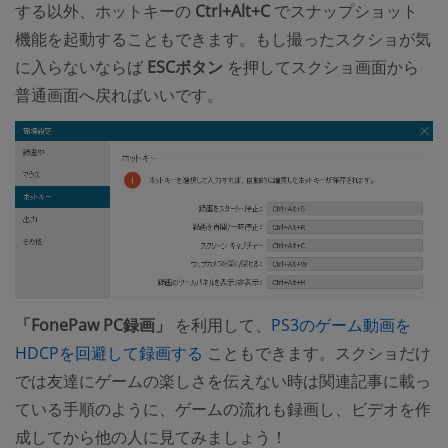
する以外、ホットキーの
Ctrl+Alt+C
でスナップショット
機能を起動することもできます。もし撮ったスクショが気
に入らないならば
ESCボタン
を押してスクショ画面から
普通画面へ戻ればいいです。
「FonePaw PC録画」
を利用して、
PS3のゲーム動画を
(opens new window)
HDCPを回避して録画する
こともできます。スクショだけ
では友達にゲームの楽しさを伝えない時は関連記事に載っ
ている手順のように、ゲームの流れも録画し、ビデオを作
成してから他の人に見てみましょう！