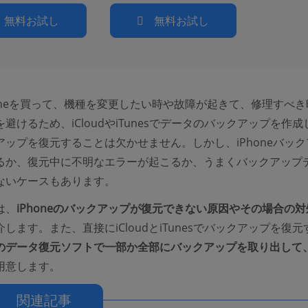
無料お試し
無料お試し
honeを買って、機種を変更したい時や故障が起きて、修理すべき
避けるため、iCloudやiTunesでデータのバックアップを作成
アップを復元することは欠かせません。しかし、iPhoneバック
るか、復元中に不明なエラーが起こるか、うまくバックアップ
ないケースもあります。
は、
iPhoneのバックアップが復元できない原因やその場合の対
します。また、直接にiCloudとiTunesでバックアップを復元
のデータ復元ソフトで一部か全部にバックアップを取り出して
用意します。
関連記事