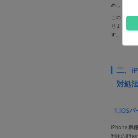
めします。
この二つの
ります。以
す。
二、i
対処法
1.iO
iPhone
利用のiPh