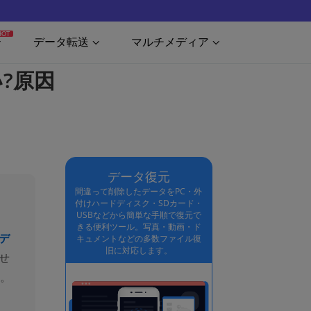
HOT
データ転送
マルチメディア
?原因
データ復元
間違って削除したデータをPC・外
付けハードディスク・SDカード・
USBなどから簡単な手順で復元で
きる便利ツール。写真・動画・ド
 デ
キュメントなどの多数ファイル復
旧に対応します。
せ
す。