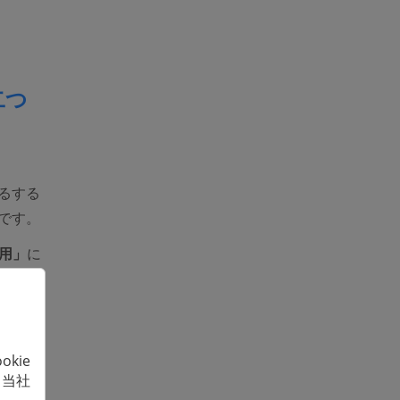
二つ
るする
です。
使用」
に
使わず
復元する
kie
バック
、当社
おすす