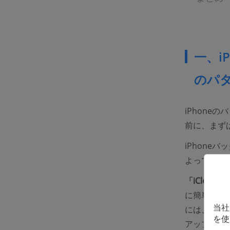
一、i
のパ
iPhon
前に、まず
iPhone
よって、実
「iCloud」
に簡単に達
当社
には、iP
を使
アップを取