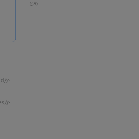
とめ
udか
esか