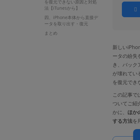
を復元できない原因と対処
法【iTunesから】
四、iPhone本体から直接デ
ータを取り出す・復元
まとめ
新しいiP
ータの紛失を
き、バック
が壊れてい
を復元でき
この記事で
ついてご紹介
かに、
ほか
する方法
を