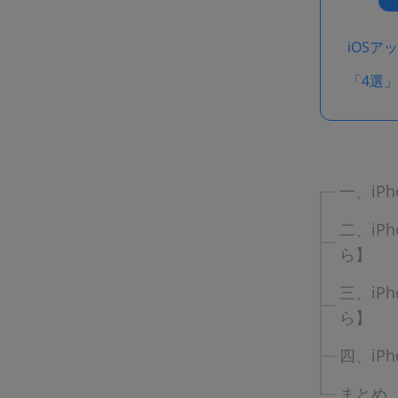
iOSア
「4選」
一、iP
二、iP
ら】
三、iP
ら】
四、iP
まとめ