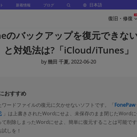
日本語
ト
新着情報
ブログ
復旧・修復
honeのバックアップを復元できない
と対処法は?「iCloud/iTunes」
by 幾田 千夏, 2022-06-20
におすすめ
たワードファイルの復元に欠かせないソフトです。「
FonePaw
元
」は上書きされたWordにせよ、未保存のまま閉じたWordに
って削除しまったWordにせよ、簡単に復元することは可能で
お試しを！