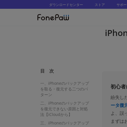
ダウンロードセンター
ストア
サポー
iP
目 次
一、iPhoneのバックアップ
初心者
を取る・復元する二つのパ
ターン
紛失し
二、iPhoneのバックアップ
ータ復
を復元できない原因と対処
よ、誤
法【iCloudから】
まずは
三、iPhoneのバックアップ