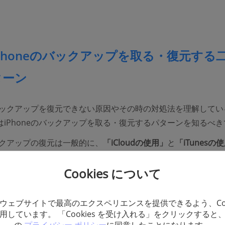
Phoneのバックアップを取る・復元する
ターン
eのバックアップを復元できない原因やその時の対処法を理解してい
はiPhoneのバックアップを取る・復元するパターンを知るべき
バックアップの復元は一般的に、
「iCloudの使用」
と
「iTunesの
現できます。
Cookies について
はAppleが提供するクラウドサービスで、この復元方法はPCを
成できます。
「iTunes」
を使って、iPhoneのバックアップを
ウェブサイトで最高のエクスペリエンスを提供できるよう、Coo
honeをパソコンにつなげる必要があります。しかし、より確実に
用しています。 「Cookies を受け入れる」をクリックすると
りたいときは、iTunesにバックアップを取る・復元することを