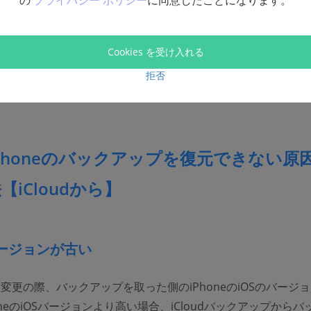
の
プライバシー ポリシー
に同意したことになります。
復元パターンでバックアップをうまく復元できない原因それぞ
Cookies を受け入れる
下はそれらの原因を説明します。また、対応する解決方法も紹
拒否
Phoneのバックアップを復元できない原
【iCloudから】
Sバージョンが古い
 機種変更の際、バックアップを取った側のiPhoneのiOSのバージ
oneのiOSバージョンより高い場合、iCloudバックアップからバ