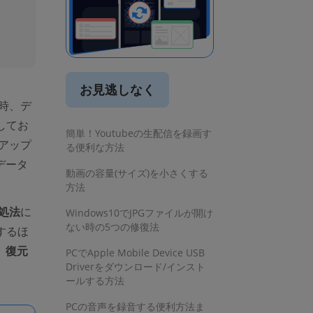
お見逃しなく
時、デ
してお
簡単！Youtubeの生配信を録画す
アップ
る便利な方法
データ
動画の容量(サイズ)を小さくする
方法
処法
に
Windows10でJPGファイルが開け
ない時の5つの修復法
するほ
、復元
PCでApple Mobile Device USB
Driverをダウンロード/インスト
ールする方法
PCの音声を録音する便利方法ま