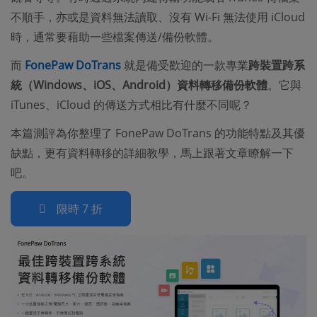
不順手，亦或是資料無法讀取、沒有 Wi-Fi 無法使用 iCloud
時，通常要藉助一些檔案傳送/備份軟體。
而
FonePaw DoTrans
就是備受歡迎的一款專業
跨裝置跨系
統（Windows、iOS、Android）資料轉移備份軟體
。它與
iTunes、iCloud 的傳送方式相比有什麼不同呢？
本篇測評為你整理了 FonePaw DoTrans 的功能特點及其優
缺點，更有資料轉移的詳細教學，馬上跟著文章瞭解一下
吧。
限時 7 折