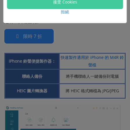
接受 Cookies
拒絕
為了更加方便資料的管理與編輯，
FonePaw DoTrans
還內
建有工具箱區塊。
限時 7 折
快速製作適用於 iPhone 的 M4R 鈴
iPhone 鈴聲便捷製作器：
聲檔
聯絡人備份
將手機聯絡人一鍵備份到電腦
HEIC 圖片轉換器
將 HEIC 格式轉檔為 JPG/JPEG