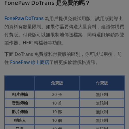
FonePaw DoTrans 是免費的嗎？
FonePaw DoTrans
為用戶提供免費試用版，試用版對導出
的資料有數量限制。如果你需要傳送大量資料，建議你購買
付費版。付費版可以無限制地傳送檔案，同時還能解鎖鈴聲
製作器、HEIC 轉檔器等功能。
下面 DoTrans 免費版和付費版的區別，你可以試用後，前
往
FonePaw 線上商店
了解更多軟體價格資訊。
免費版
付費版
相片傳輸
20 張
無限制
音樂傳輸
10 首
無限制
影片傳輸
10 部
無限制
聯絡人
10 個
無限制
訊息
10 個
無限制