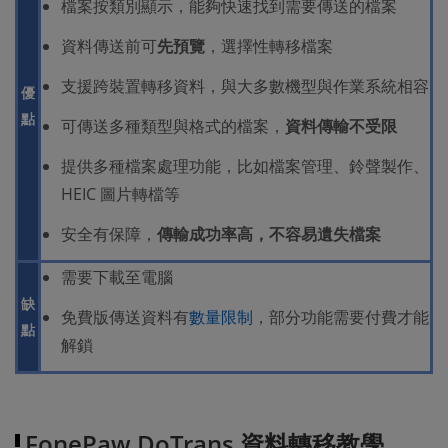
檔案按類別顯示，能夠快速找到需要傳送的檔案
資料傳送前可
先預覽
，選擇性轉移檔案
支援跨裝置轉移資料，與大多數機型與作業系統相容
優
點
可傳送多種類型與格式的檔案，
資料傳輸不受限
提供多種檔案處理功能，比如檔案管理、鈴聲製作、
HEIC 圖片轉檔等
安全有保障，
傳輸成功率高，不容易遺失檔案
需要下載至電腦
缺
免費版傳送資料有
數量限制
，部分功能需要付費才能
點
解鎖
FonePaw DoTrans 資料轉移教學