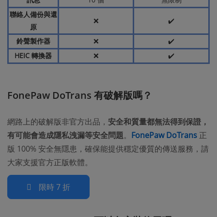
聯絡人備份與還
❌
✔️
原
鈴聲製作器
❌
✔️
HEIC 轉換器
❌
✔️
FonePaw DoTrans 有破解版嗎？
網路上的破解版非官方出品，
安全和質量都無法得到保證，
有可能會造成隱私洩漏等安全問題
。
FonePaw DoTrans
正
版 100% 安全無隱患，確保能提供穩定優質的傳送服務，請
大家支援官方正版軟體。
限時 7 折