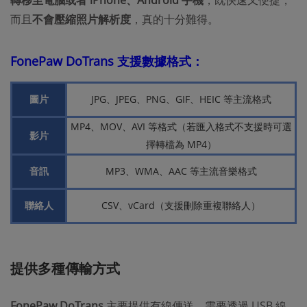
而且
不會壓縮照片解析度
，真的十分難得。
FonePaw DoTrans 支援數據格式：
圖片
JPG、JPEG、PNG、GIF、HEIC 等主流格式
MP4、MOV、AVI 等格式（若匯入格式不支援時可選
影片
擇轉檔為 MP4）
音訊
MP3、WMA、AAC 等主流音樂格式
聯絡人
CSV、vCard（支援刪除重複聯絡人）
提供多種傳輸方式
FonePaw DoTrans
主要提供有線傳送，需要透過 USB 線