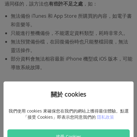
過同樣的，該方法也
有些許不足之處
，如：
無法備份 iTunes 和 App Store 所購買的內容，如電子書
和音樂等。
只能進行整機備份，不能選定資料類型，耗時非常久。
無法預覽備份檔，在回復備份時也只能整檔回復，無法
靈活操作。
部分資料會無法相容最新 iPhone 機型或 iOS 版本，可能
導致系統故障。
如何進行 Android 手機備份？
關於 cookies
手機市場並非蘋果一家獨大，Android 手機更是異彩紛呈、
我們使用 cookies 來確保您在我們的網站上獲得最佳體驗。點選
百花齊放，各種品牌各有千秋，該部分將介紹如何在搭載了
「接受 Cookies」即表示您同意我們的
隱私政策
Android 系統的手機上進行備份。值得一提的是，有些品牌
有獨家的備份技術支援，使用方式和 Google 雲碟類似，另
接受 Cookies