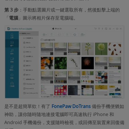
第 3 步
：手動點選圖片或一鍵選取所有，然後點擊上端的
「
電腦
」圖示將相片保存至電腦端。
是不是超簡單欸！有了
FonePaw DoTrans
備份手機便猶如
神助，讓你隨時隨地連接電腦即可高速執行 iPhone 和
Android 手機備份，支援隨時檢視，或回傳至裝置來回復備