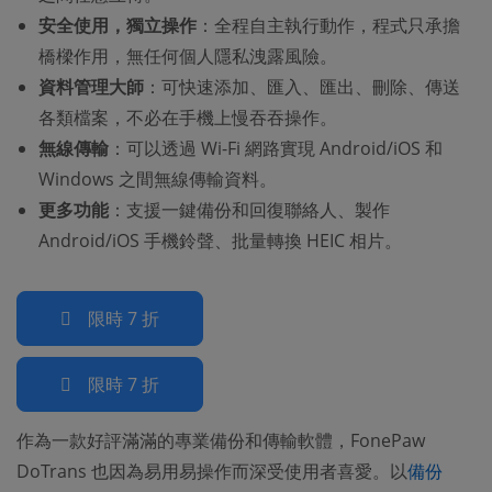
安全使用，獨立操作
：全程自主執行動作，程式只承擔
橋樑作用，無任何個人隱私洩露風險。
資料管理大師
：可快速添加、匯入、匯出、刪除、傳送
各類檔案，不必在手機上慢吞吞操作。
無線傳輸
：可以透過 Wi-Fi 網路實現 Android/iOS 和
Windows 之間無線傳輸資料。
更多功能
：支援一鍵備份和回復聯絡人、製作
Android/iOS 手機鈴聲、批量轉換 HEIC 相片。
限時 7 折
限時 7 折
作為一款好評滿滿的專業備份和傳輸軟體，FonePaw
DoTrans 也因為易用易操作而深受使用者喜愛。以
備份