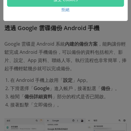
外，還有小撇步可以直接
將 Android 檔案備份至電腦
。一
拒絕
起來學習一下吧！
透過 Google 雲碟備份 Android 手機
Google 雲碟是 Android 系統
內建的備份方案
，能夠讓你輕
鬆完成 Android 手機備份，可以備份的資料包括相片、影
片、設定、App 資料、聯絡人等。執行流程也非常簡單，捧
起手機輕鬆幾步就可以完成備份。
在 Android 手機上啟用「
設定
」App。
下滑選擇「
Google
」進入帳戶，接著點選「
備份
」。
檢閱「
備份詳細資料
」部分的程式是否已開啟。
接著點擊「立即備份」。