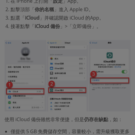
在 iPhone 上打開「
設定
」App。
點擊頂部「
你的名稱
」進入 Apple ID。
點選「
iCloud
」并確認開啟 iCloud 的App。
接著點擊「
iCloud 備份
」>「立即備份」。
使用 iCloud 備份雖然非常便捷，但是
仍存在缺點
，如：
僅提供 5 GB 免費儲存空間，容量較小，需升級獲取更多