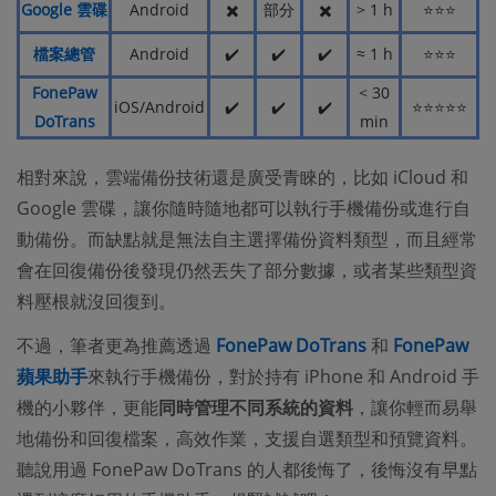
Google 雲碟
Android
✖️
部分
✖️
> 1 h
⭐⭐⭐
檔案總管
Android
✔️
✔️
✔️
≈ 1 h
⭐⭐⭐
FonePaw
< 30
iOS/Android
✔️
✔️
✔️
⭐⭐⭐⭐⭐
DoTrans
min
相對來說，雲端備份技術還是廣受青睞的，比如 iCloud 和
Google 雲碟，讓你隨時隨地都可以執行手機備份或進行自
動備份。而缺點就是無法自主選擇備份資料類型，而且經常
會在回復備份後發現仍然丟失了部分數據，或者某些類型資
料壓根就沒回復到。
不過，筆者更為推薦透過
FonePaw DoTrans
和
FonePaw
蘋果助手
來執行手機備份，對於持有 iPhone 和 Android 手
機的小夥伴，更能
同時管理不同系統的資料
，讓你輕而易舉
地備份和回復檔案，高效作業，支援自選類型和預覽資料。
聽說用過 FonePaw DoTrans 的人都後悔了，後悔沒有早點