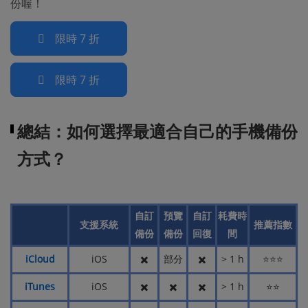
份喔！
限時 7 折
限時 7 折
總結：如何選擇最適合自己的手機備份
方式？
自訂
預覽
自訂
耗費時
支援系統
推薦指數
備份
備份
回復
間
iCloud
iOS
✖️
部分
✖️
> 1 h
⭐⭐⭐
iTunes
iOS
✖️
✖️
✖️
> 1 h
⭐⭐