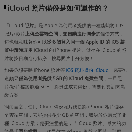
iCloud 照片備份是如何運作的？
「iCloud 照片」是 Apple 為使用者提供的一種能夠將 iOS
照片/影片
上傳至雲端空間
，並
自動進行同步
的備份方式，
這也就意味著你可以
從多個登入同一個 Apple ID 的 iOS 裝
置中隨時取用
iCloud 的 iPhone 相片。儲存在 iCloud 的照
片將按日期進行排序，搜尋照片十分方便！
如果你想要將 iPhone 照片等
iOS 資料備份 iCloud
，需要知
道蘋果
僅為使用者提供 5GB 的 iCloud 免費空間
，一旦照
片/影片檔案超過 5GB，將無法成功備份，需要付費訂閱高
級方案。
簡而言之，使用 iCloud 備份照片便是將 iPhone 相片儲存
至雲端空間，它能提供多少 GB 的空間，取決於你購買了哪
種 iCloud 方案；需要注意的是，「iCloud 照片」最大的功
能是
「同步檔案」
，如果你在 iPhone 刪除了照片，那麼