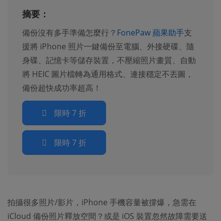
摘要：
備份沒有多手準備怎麼行？
FonePaw 蘋果助手
支
援將 iPhone 照片一鍵備份至電腦、外接硬碟、隨
身碟、記憶卡等儲存裝置，不壓縮照片畫質、自動
將 HEIC 圖片檔轉為通用格式、連接穩定不丟圖，
備份超快成功率超高！
限時 7 折
限時 7 折
拍攝很多照片/影片，iPhone 手機容量被撐爆，急需在
iCloud 備份照片釋放空間？或是 iOS 裝置忽然故障需要送