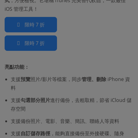
式
，方便檢視。它堪稱 iTunes 完美替代軟體，一款最佳
iOS 管理工具！
限時 7 折
限時 7 折
亮點功能：
支援
預覽
照片/影片等檔案，同步
管理、刪除
iPhone 資
料
支援
勾選部分照片
進行備份，去粗取精，節省 iCloud 儲
存空間
支援備份照片、電影、音樂、簡訊、聯絡人等資料
支援
自訂儲存路徑
，能夠直接備份至外接硬碟、隨身