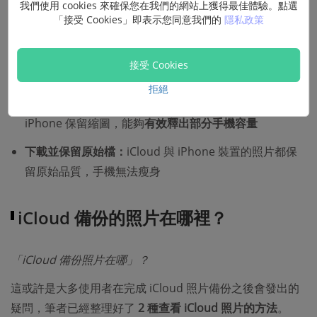
我們使用 cookies 來確保您在我們的網站上獲得最佳體驗。點選
首先，需要了解的是啟用「iCloud 照片」後，iPhone 相片
「接受 Cookies」即表示您同意我們的
隱私政策
會
以原始品質上傳至 iCloud
，「最佳化儲存空間」和「下
載並保留原始檔」的不同之處在於
iOS 裝置的照片/影片是
接受 Cookies
否保留原始解析度
。
拒絕
最佳化儲存空間：
照片僅在 iCloud 保留完整畫質，在
iPhone 保留縮圖，能夠
有效釋出部分手機容量
下載並保留原始檔：
iCloud 與 iPhone 裝置的照片都保
留原始品質，手機無法瘦身
iCloud 備份的照片在哪裡？
「iCloud 備份照片在哪」？
這或許是大多使用者在完成 iCloud 照片備份之後會發出的
疑問，筆者已經整理好了
2 種查看 iCloud 照片的方法
。