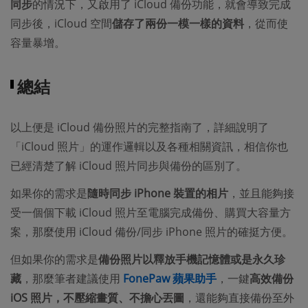
同步
的情況下，又啟用了 iCloud 備份功能，就會導致完成
同步後，iCloud 空間
儲存了兩份一模一樣的資料
，從而使
容量暴增。
總結
以上便是 iCloud 備份照片的完整指南了，詳細說明了
「iCloud 照片」的運作邏輯以及各種相關資訊，相信你也
已經清楚了解 iCloud 照片同步與備份的區別了。
如果你的需求是
隨時同步 iPhone 裝置的相片
，並且能夠接
受一個個下載 iCloud 照片至電腦完成備份、購買大容量方
案，那麼使用 iCloud 備份/同步 iPhone 照片的確挺方便。
但如果你的需求是
備份照片以釋放手機記憶體或是永久珍
藏
，那麼筆者建議使用
FonePaw 蘋果助手
，一鍵
高效備份
iOS 照片，不壓縮畫質、不擔心丟圖
，還能夠直接備份至外