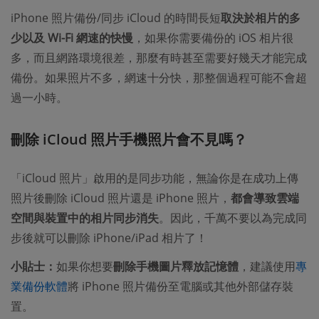
iPhone 照片備份/同步 iCloud 的時間長短
取決於相片的多
少以及 Wi-Fi 網速的快慢
，如果你需要備份的 iOS 相片很
多，而且網路環境很差，那麼有時甚至需要好幾天才能完成
備份。如果照片不多，網速十分快，那整個過程可能不會超
過一小時。
刪除 iCloud 照片手機照片會不見嗎？
「iCloud 照片」啟用的是同步功能，無論你是在成功上傳
照片後刪除 iCloud 照片還是 iPhone 照片，
都會導致雲端
空間與裝置中的相片同步消失
。因此，千萬不要以為完成同
步後就可以刪除 iPhone/iPad 相片了！
小貼士：
如果你想要
刪除手機圖片釋放記憶體
，建議使用
專
業備份軟體
將 iPhone 照片備份至電腦或其他外部儲存裝
置。