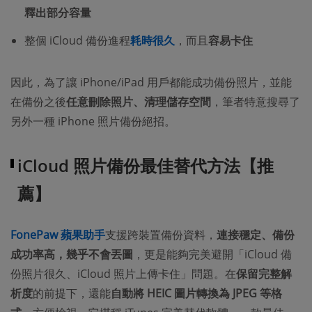
釋出部分容量
整個 iCloud 備份進程
耗時很久
，而且
容易卡住
因此，為了讓 iPhone/iPad 用戶都能成功備份照片，並能
在備份之後
任意刪除照片、清理儲存空間
，筆者特意搜尋了
另外一種 iPhone 照片備份絕招。
iCloud 照片備份最佳替代方法【推
薦】
FonePaw 蘋果助手
支援跨裝置備份資料，
連接穩定、備份
成功率高，幾乎不會丟圖
，更是能夠完美避開「iCloud 備
份照片很久、iCloud 照片上傳卡住」問題。在
保留完整解
析度
的前提下，還能
自動將 HEIC 圖片轉換為 JPEG 等格