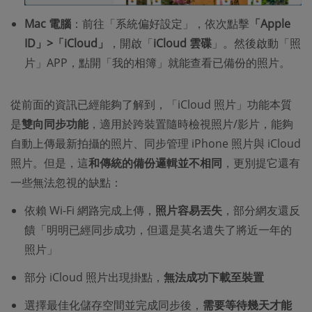
Mac 電腦
：前往「系統偏好設定」，依次點擊
「Apple
ID」>「iCloud」
，開啟「
iCloud 雲碟
」。然後啟動「照
片」APP，點開「我的相簿」就能查看已備份的照片。
從前面的資訊已經能夠了解到，「iCloud 照片」功能本質
是
雙向同步功能
，適用於跨裝置隨時檢視照片/影片，能夠
自動上傳最新拍攝的照片、同步管理 iPhone 照片與 iCloud
照片。但是，這
和傳統的備份邏輯並不相同
，更別提它還有
一些無法忽視的缺點：
依賴 Wi-Fi 網路完成上傳，
照片容易丟失
，部分網友還反
饋「明明已經同步成功，但還是莫名遺失了將近一年的
照片」
部分 iCloud 照片出現掛點，
無法成功下載至裝置
選擇最佳化儲存空間並完成同步後，
需要等待幾天才能