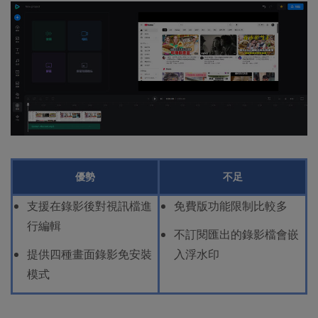
優勢
不足
支援在錄影後對視訊檔進
免費版功能限制比較多
行編輯
不訂閱匯出的錄影檔會嵌
提供四種畫面錄影免安裝
入浮水印
模式