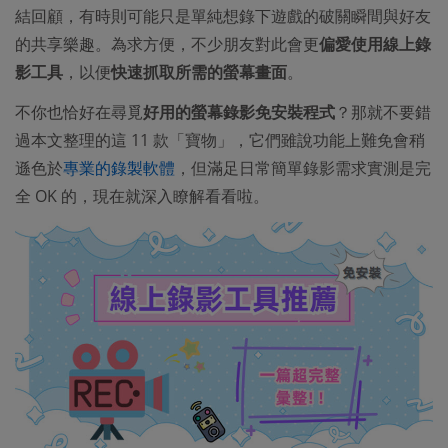
結回顧，有時則可能只是單純想錄下遊戲的破關瞬間與好友
的共享樂趣。為求方便，不少朋友對此會更
偏愛使用線上錄
影工具
，以便
快速抓取所需的螢幕畫面
。
不你也恰好在尋覓
好用的螢幕錄影免安裝程式
？那就不要錯
過本文整理的這 11 款「寶物」，它們雖說功能上難免會稍
遜色於
專業的錄製軟體
，但滿足日常簡單錄影需求實測是完
全 OK 的，現在就深入瞭解看看啦。