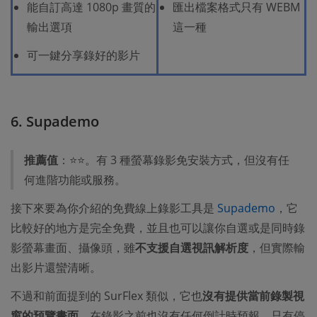
能自訂高達 1080p 畫質的
匯出檔案格式只有 WEBM
輸出選項
這一種
可一鍵分享錄好的影片
6. Supademo
推薦值
：⭐⭐。有 3 種螢幕錄影免安裝方式，但沒有任
何進階功能或服務。
接下來要為你介紹的免費線上錄影工具是
Supademo
，它
比較好的地方是完全免費，並且也可以讓你自選或是同時錄
影螢幕畫面、攝像頭，雖
不支援自選視訊解析度
，但實際輸
出影片還蠻清晰。
不過和前面提到的 SurFlex 類似，它也
沒有提供當前錄製視
窗的預覽畫面
，在錄影之前也沒有任何倒計時預報，只有停