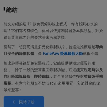
總結
前文介紹的這 11 款免費錄影線上程式，你有找到心水的
嗎？它們都各有特色，你可以依據瀏覽器版本與類型、對於
錄影質量或內容的要求等來考慮選擇。
當然了，想要高清且多元化錄製影片，首選最推薦還是
專業
且安全的錄影軟體
，像
FonePaw 螢幕錄影大師
就很不錯。
相比起螢幕錄影免安裝程式，它能提供更穩定優質的服
務，，除了一般的螢幕畫面錄製功能，它還能實現
定時以及
自訂區域塊錄影、即時編輯
，甚至還能幫你
投射並錄製手機
螢幕
。有意向的朋友不妨 Get 起來用用看，它絕對會給你
帶來驚喜！
限時 7 折