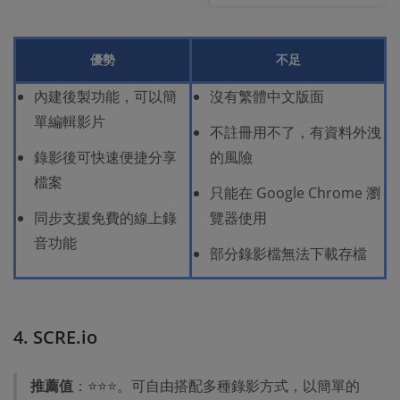
優勢
不足
內建後製功能，可以簡
沒有繁體中文版面
單編輯影片
不註冊用不了，有資料外洩
錄影後可快速便捷分享
的風險
檔案
只能在 Google Chrome 瀏
同步支援免費的線上錄
覽器使用
音功能
部分錄影檔無法下載存檔
4. SCRE.io
推薦值
：⭐⭐⭐。可自由搭配多種錄影方式，以簡單的