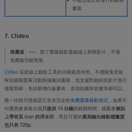
不能預覽正在進行的錄製
畫面
7. Clideo
推薦值
：⭐⭐。除了螢幕錄影還能線上剪輯影片，不過
免費版功能有限。
Clideo
這款線上錄影工具的功能頗具特色，不僅能免安裝
幫你錄製螢幕活動與攝像頭畫面，也支援對錄好的影片進行
後製剪輯，包括新增白板畫布、添加貼圖和音樂等都可以。
唯一比較可惜就是它並非完全的
免費螢幕錄影程式
，如果不
付費買會員每次就
只提供 15 分鐘
的錄製時間，檔案會
被貼
上帶有其 icon 的浮水印
，而且可選的
最高輸出錄影檔畫質
也只有 720p
。