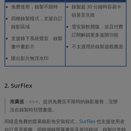
免費使用，錄製不限時
錄製超 30 分鐘時容易卡
頓甚至失敗
四種錄製模式，支援自訂
錄影區域
需安裝軟體版，並且付費
訂閱解鎖更多進階功能
支援錄下系統聲音、錄製
畫中畫影片
不太適用於錄製遊戲畫面
匯出影片無浮水印
2. SurFlex
推薦值
：⭐⭐⭐。提供免費且不限時的錄影服務，沒辦
法在錄製時預覽畫面。
同樣是免費的螢幕錄影免安裝程式，
SurFlex
也支援使用者
自訂是否單獨、同時側錄螢幕畫面及視訊鏡頭，錄製任意時