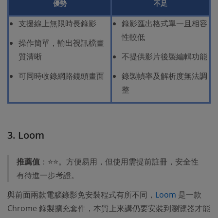
優勢
不足
支援線上無限時長錄影
錄影匯出格式單一且相容
性較低
操作簡單，輸出視訊檔畫
質清晰
不提供影片後製編輯功能
可同時收錄網路鏡頭畫面
錄製幀率及解析度無法調
整
3. Loom
推薦值
：⭐⭐。方便易用，但使用需提前註冊，安全性
有待進一步考證。
與前面兩款電腦錄影免安裝程式有所不同，
Loom
是一款
Chrome 錄製擴充套件，本質上來講仍要安裝到瀏覽器才能