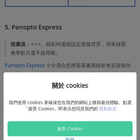
5. Panopto Express
推薦值
：⭐⭐⭐。錄影時還能設定虛擬背景，用來錄製
教學影片還不錯用喔。
Panopto Express
十分適合想將螢幕畫面錄影免安裝製作
視訊課程、工作簡報的朋友使用。它不需要你額外安裝，也
不用創建帳戶，在側錄電腦活動時也不會限制錄影時間。
關於 cookies
另外，在錄製攝像頭時你還可以
自擬虛擬場合背景
，並且支
我們使用 cookies 來確保您在我們的網站上獲得最佳體驗。點選
援自訂解析度輸出
分享影片至 YouTube、Google
「接受 Cookies」即表示您同意我們的
隱私政策
Classroom 等社群媒體
。倘若你需要找到是一款用於
錄製
優質線上函授課
的錄影工具，不妨淺嘗一試喔。
接受 Cookies
拒絕