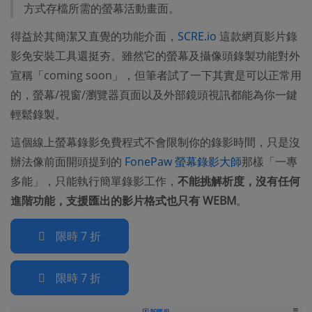
方式存檔所需的螢幕活動畫面。
得益於其簡潔又直覺的功能介面，
SCRE.io
這款網頁影片錄
影免安裝工具還挺夯。雖然它的螢幕及攝像頭錄製功能對外
宣稱「coming soon」，但筆者試了一下其實是可以正常用
的，螢幕/視窗/瀏覽器頁面以及外部鏡頭視訊都能為你一鍵
輕鬆錄製。
這個線上螢幕錄影免費程式不會限制你的錄影時間，只是沒
辦法像前面開頭提到的
FonePaw 螢幕錄影大師
那樣「一專
多能」，只能執行簡單錄影工作，
不能挑解析度，沒有任何
進階功能，支援匯出的影片格式也只有 WEBM
。
限時 7 折
限時 7 折