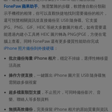
FonePaw 蘋果助手
。無需繁雜的步驟，軟體會自動分類顯
示手機裡的相簿，你可以直觀快捷地找到需要備份的相片，
還可預覽相關資訊並直接備份至 USB 隨身碟。它支援
JPG、PNG、GIF、HEIC 等絕大多數圖片格式，如有需要還
能透過內建小工具將 HEIC 圖片轉為 PNG/JPGE，方便在電
腦上查看。同時 FonePaw 還有更多優質性能助你完成
iPhone 照片備份到外接硬碟
：
批次備份海量 iPhone 相片
，穩定不掉線，選擇性轉移靈
活高效
操作方便直接
，一鍵匯出 iPhone 圖片至 USB 隨身碟無
需開啟多個視窗
超多檔案類型支援
，不止照片，可同時備份影片、音
樂、聯絡人等多類資料
無損高效備份
，完美保留 iPhone 相片的原始質量與資訊