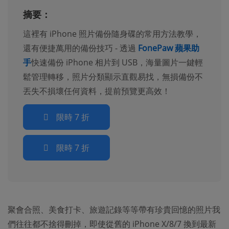
摘要：
這裡有 iPhone 照片備份隨身碟的常用方法教學，
還有便捷萬用的備份技巧 - 透過
FonePaw 蘋果助
手
快速備份 iPhone 相片到 USB，海量圖片一鍵輕
鬆管理轉移，照片分類顯示直觀易找，無損備份不
丟失不損壞任何資料，提前預覽更高效！
限時 7 折
限時 7 折
聚會合照、美食打卡、旅遊記錄等等帶有珍貴回憶的照片我
們往往都不捨得刪掉，即使從舊的 iPhone X/8/7 換到最新