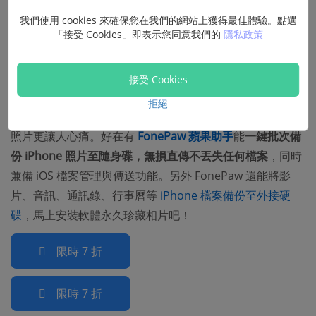
我們使用 cookies 來確保您在我們的網站上獲得最佳體驗。點選
「接受 Cookies」即表示您同意我們的
隱私政策
接受 Cookies
當備份大量的 iPhone 照片時最擔心出現進度中斷、備份失
拒絕
敗等狀況，需要從頭再來浪費時間不說，要是期間遺失重要
照片更讓人心痛。好在有
FonePaw 蘋果助手
能
一鍵批次備
份 iPhone 照片至隨身碟，無損直傳不丟失任何檔案
，同時
兼備 iOS 檔案管理與傳送功能。另外 FonePaw 還能將影
片、音訊、通訊錄、行事曆等
iPhone 檔案備份至外接硬
碟
，馬上安裝軟體永久珍藏相片吧！
限時 7 折
限時 7 折