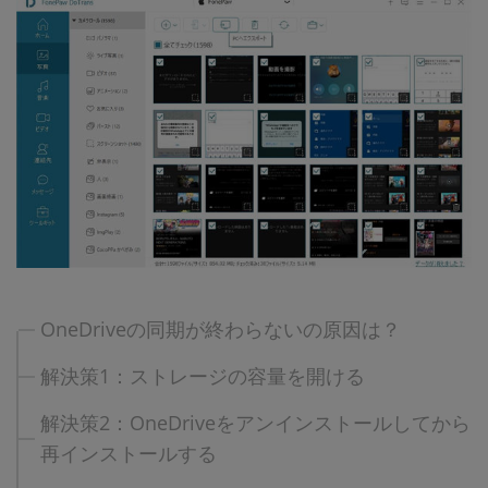
OneDriveの同期が終わらないの原因は？
解決策1：ストレージの容量を開ける​
解決策2：OneDriveをアンインストールしてから
再インストールする