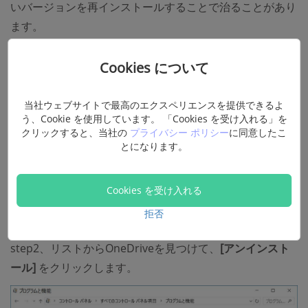
いバージョンを再インストールすることで治ることがあり
ます。
step1.Windows+Rを同時に押して、ポップアップの
[実
Cookies について
行]
ダイアログに
appwiz.cpl
と入力します。
当社ウェブサイトで最高のエクスペリエンスを提供できるよ
う、Cookie を使用しています。 「Cookies を受け入れる」を
クリックすると、当社の
プライバシー ポリシー
に同意したこ
とになります。
Cookies を受け入れる
拒否
step2、リストからOneDriveを見つけて、
[アンインスト
ール]
をクリックします。