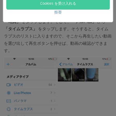
Cookies を受け入れる
拒否
二つ目は、
「写真」
から動画を再生します。まずは、
「写真」
をタップします。そして、
「アルバム」
から
「タイムラプス」
をタップします。そうすると、タイム
ラプスのリストに入りますので、そこから再生したい動画
を選び出して再生ボタンを押せば、動画の確認ができま
す。