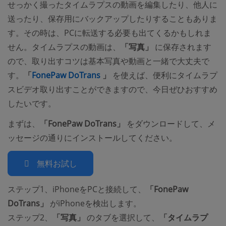
せっかく撮ったタイムラプスの動画を編集したり、他人に
送ったり、保存用にバックアップしたりすることもありま
す。その時は、PCに転送する必要も出てくるかもしれま
せん。タイムラプスの動画は、
「写真」
に保存されます
ので、取り出すコツは基本写真や動画と一緒で大丈夫で
(opens new window)
す。
「
FonePaw DoTrans
」
を使えば、便利にタイムラプ
スビデオ取り出すことができますので、今日ぜひおすすめ
したいです。
まずは、
「FonePaw DoTrans」
をダウンロードして、メ
ッセージの通りにインストールしてください。
無料お試し
ステップ1、iPhoneをPCと接続して、
「FonePaw
DoTrans」
がiPhoneを検出します。
ステップ2、
「写真」
のタブを選択して、
「タイムラプ