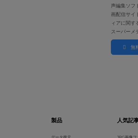
声編集ソフ
画配信サイ
ィアに関す
スーパーメ
無
製品
人気記
データ復元
JPG画像