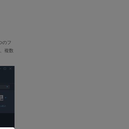
つのフ
や、複数
。