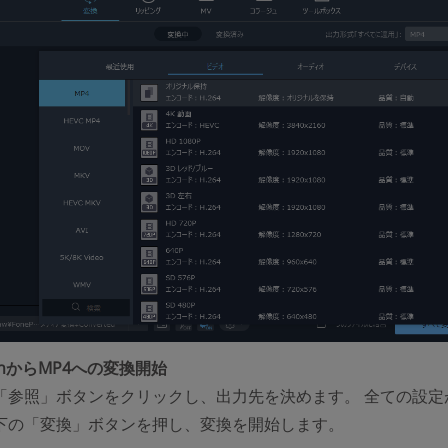
FlashからMP4への変換開始
「参照」ボタンをクリックし、出力先を決めます。 全ての設定
下の「変換」ボタンを押し、変換を開始します。