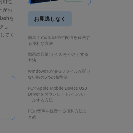
汎用性
とがお
indow)
ashを
お見逃しなく
クし
ルしてく
簡単！Youtubeの生配信を録画す
る便利な方法
動画の容量(サイズ)を小さくする
方法
Windows10でJPGファイルが開け
ない時の5つの修復法
PCでApple Mobile Device USB
Driverをダウンロード/インスト
ールする方法
PCの音声を録音する便利方法ま
とめ