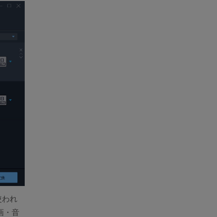
使われ
画・音