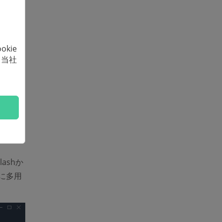
kie
、当社
」カテ
バイスに
ろん、
indow)
ashか
)
に多用