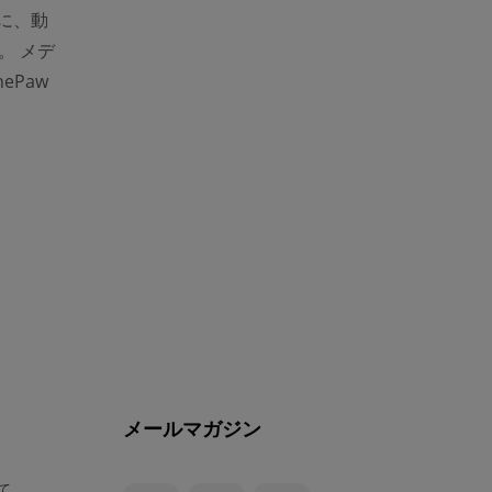
に、動
。 メデ
Paw
メールマガジン
いて