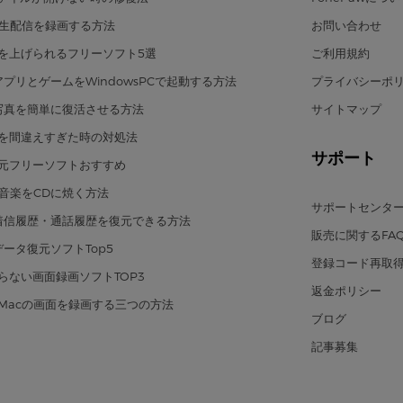
eの生配信を録画する方法
お問い合わせ
を上げられるフリーソフト5選
ご利用規約
のアプリとゲームをWindowsPCで起動する方法
プライバシーポ
の写真を簡単に復活させる方法
サイトマップ
を間違えすぎた時の対処法
サポート
元フリーソフトおすすめ
eの音楽をCDに焼く方法
サポートセンタ
eの着信履歴・通話履歴を復元できる方法
販売に関するFAQ
のデータ復元ソフトTop5
登録コード再取
らない画面録画ソフトTOP3
返金ポリシー
Macの画面を録画する三つの方法
ブログ
記事募集