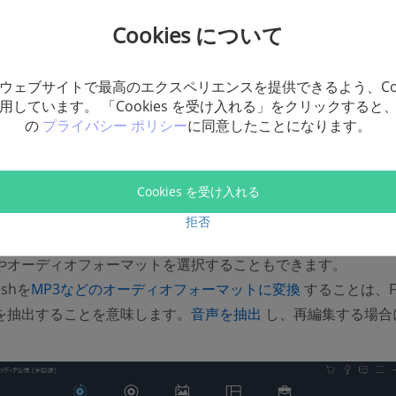
Cookies について
ウェブサイトで最高のエクスペリエンスを提供できるよう、Coo
用しています。 「Cookies を受け入れる」をクリックすると
の
プライバシー ポリシー
に同意したことになります。
 出力形式をMP4に指定
ール」ドロップダウンメニューをクリックし、「普通のビデオ
Cookies を受け入れる
MPEG-4 ビデオ（.mp4）」を選択します。或いは、所持デ
拒否
適化されたMP4フォーマットを選択することもできます。もち
やオーディオフォーマットを選択することもできます。
(opens new w
ashを
MP3などのオーディオフォーマットに変換
することは、Fl
(opens new window
を抽出することを意味します。
音声を抽出
し、再編集する場合
。