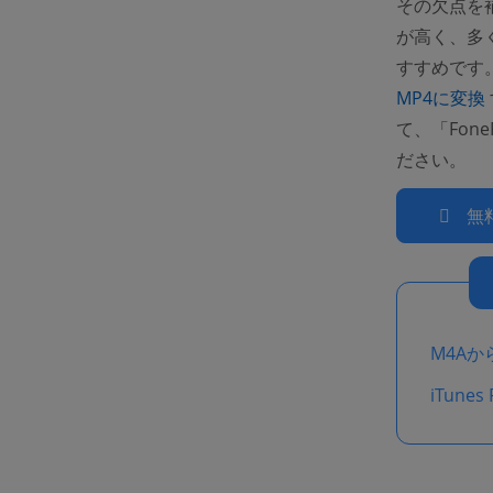
その欠点を
が高く、多
すすめです
MP4に変換
て、「Fon
ださい。
無
M4Aか
iTune