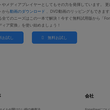
トやメディアプレイヤーとしてもその力を発揮しています。 更
(opens new window)
トから
動画のダウンロード
、DVD動画のリッピングもできます
る全てのニーズはこの一本で解決！今すぐ無料試用版から「Fone
ディア変換」を使い始めましょう！
料お試し
無料お試し
事
会社
ファイルが開けない時の修復法
FonePawにつ