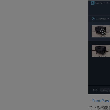
「
FoneP
ている機能