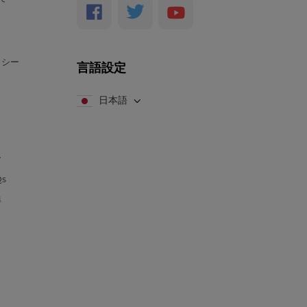
リシー
言語設定
日本語
ー
s
得