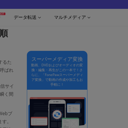
HOT
データ転送
マルチメディア
手順
スーパーメディア変換
信するた
動画、DVDおよびオーディオの変
も呼ばれ
換・編集・再生がこの一本で！さ
らに、「FonePawスーパーメディ
ア変換」で動画の作成や加工もお
手軽に！
配信サイ
、瞬く間
Webブ
ます。