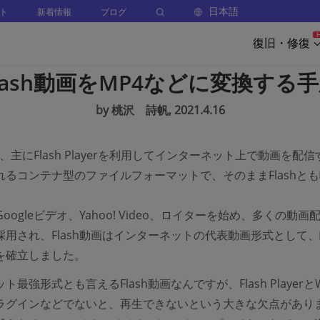
日本語
ト
新着情報
ブログ
復旧・修復
lash動画をMP4などに変換する
by 桃沢 詩帆, 2021.4.16
画は、主にFlash Playerを利用してインターネット上で動画を配
れるコンテナ型のファイルフォーマットで、そのままFlashと
やGoogleビデオ、Yahoo! Video、ロイターを始め、多くの動画
採用され、Flash動画はインターネットの代表動画形式として
を確立しました。
最強形式とも言えるFlash動画なんですが、Flash Playerと
ラグインなどでないと、再生できないという大きな欠点があり