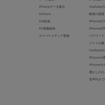
iPhoneデータ復元
YouTub
DoTrans
動画の画質
iOS転送
iPhone
PC画面録画
iPhone
スーパーメディア変換
パスワード
ファイル復
YouTub
iPhon
iPhone
透かしの入
音声付きで