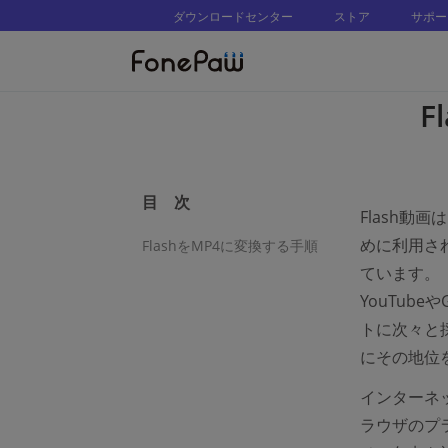
ダウンロードセンター
ストア
サポー
F
目 次
Flash動
めに利用さ
FlashをMP4に変換する手順
ています。
YouTube
トに次々と
にその地位
インターネット
ラウザのプ