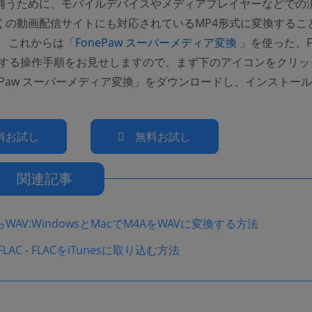
補うために、モバイルデバイスやメディアプレイヤーなどでの
くの動画配信サイトにも対応されているMP4形式に変換するこ
(opens new w
。 これからは「
FonePaw スーパーメディア変換
」を使った、Fl
(opens new window)
する操作手順をお見せしますので、まず下のアイコンをクリッ
ePaw スーパーメディア変換」をダウンロードし、インストー
料お試し
無料お試し
関連記事
らWAV:WindowsとMacでM4AをWAVに変換する方法
s FLAC - FLACをiTunesに取り込む方法