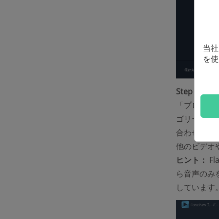
当社
を使
Step 2.
「プロフィ
ゴリーから「
合わせ、最
他のビデオ
ヒント：
Fl
ら音声のみ
しています