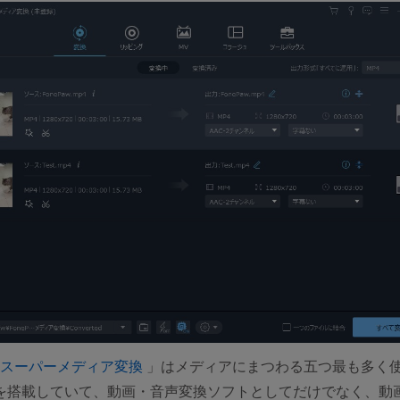
(opens new window)
aw スーパーメディア変換
」はメディアにまつわる五つ最も多く
を搭載していて、動画・音声変換ソフトとしてだけでなく、動