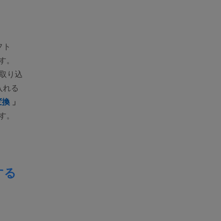
フト
です。
に取り込
入れる
(opens new window)
変換
」
です。
する