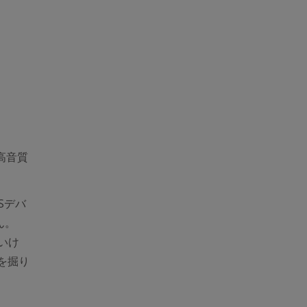
高音質
Sデバ
ん。
いけ
権を掘り