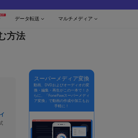
HOT
データ転送
マルチメディア
り込む方法
スーパーメディア変換
動画、DVDおよびオーディオの変
換・編集・再生がこの一本で！さ
らに、「FonePawスーパーメディ
ア変換」で動画の作成や加工もお
手軽に！
デイ
試