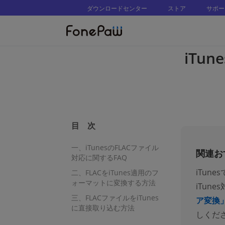
ダウンロードセンター
ストア
サポー
iTun
目 次
一、iTunesのFLACファイル
関連お
対応に関するFAQ
iTun
二、FLACをiTunes適用のフ
ォーマットに変換する方法
iTun
三、FLACファイルをiTunes
ア変換
に直接取り込む方法
しくだ