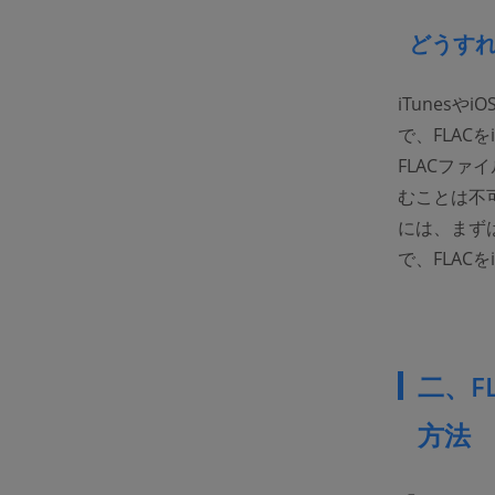
どうすれ
iTunes
で、FLAC
FLACファ
むことは不可
には、まず
で、FLAC
二、F
方法