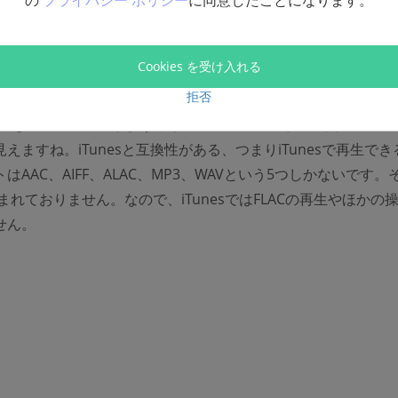
の
プライバシー ポリシー
に同意したことになります。
Cookies を受け入れる
esはFLACの再生などの操作に対応していますか？
拒否
イルをiTunesに追加しようとしているのに失敗した時点で、こ
えますね。iTunesと互換性がある、つまりiTunesで再生で
はAAC、AIFF、ALAC、MP3、WAVという5つしかないです。
含まれておりません。なので、iTunesではFLACの再生やほかの
せん。