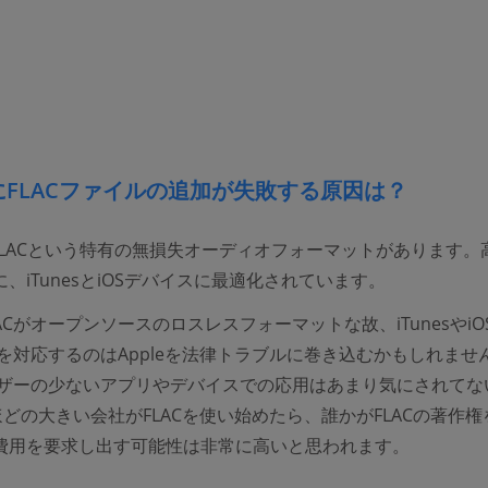
esにFLACファイルの追加が失敗する原因は？
はALACという特有の無損失オーディオフォーマットがあります。
、iTunesとiOSデバイスに最適化されています。
ACがオープンソースのロスレスフォーマットな故、iTunesやiO
Cを対応するのはAppleを法律トラブルに巻き込むかもしれませ
ユーザーの少ないアプリやデバイスでの応用はあまり気にされてな
eほどの大きい会社がFLACを使い始めたら、誰かがFLACの著作
費用を要求し出す可能性は非常に高いと思われます。