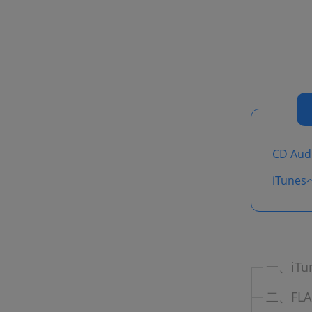
CD Au
iTun
一、iT
二、FL