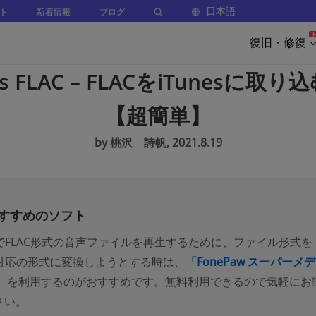
日本語
ト
新着情報
ブログ
復旧・修復
es FLAC – FLACをiTunesに取
【超簡単】
by 桃沢 詩帆, 2021.8.19
すすめのソフト
esでFLAC形式の音声ファイルを再生するために、ファイル形式を
es対応の形式に変換しようとする時は、
「FonePaw スーパーメ
」
を利用するのがおすすめです。無料利用できるので気軽にお
さい。