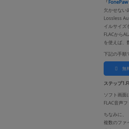
「
FoneP
欠かせない武
Lossles
イルサイズ
FLACからA
を使えば、
下記の手順で
無
ステップ1.
ソフト画面
FLAC音声
ちなみに、
複数のファ