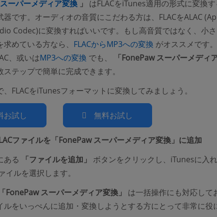
(opens new window)
aw スーパーメディア変換
」
はFLACをiTunes適用の形式に変換
器です。オーディオの音質にこだわる方は、FLACをALAC (App
s Audio Codec)に変換すればいいです。もし高音質ではなく、小
(opens new wind
を求めている方なら、
FLACからMP3への変換
がオススメです
(opens new window)
LAC、或いは
MP3への変換
でも、
「FonePaw スーパーメディ
数ステップで簡単に完成できます。
、FLACをiTunesフォーマットに変換してみましょう。
料お試し
無料お試し
FLACファイルを「FonePaw スーパーメディア変換」に追加
にある
「ファイルを追加」
ボタンをクリックし、iTunesに入
ファイルを選択します。
「FonePaw スーパーメディア変換」
は一括操作にも対応して
イルをいっぺんに追加・変換しようとする方にとって非常に役