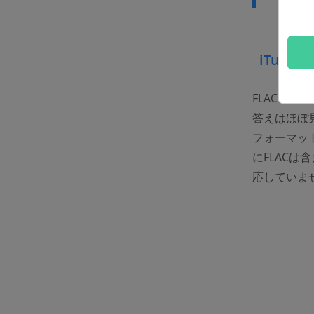
iTun
FLACファ
答えはほぼ見
フォーマット
にFLACは
応していま