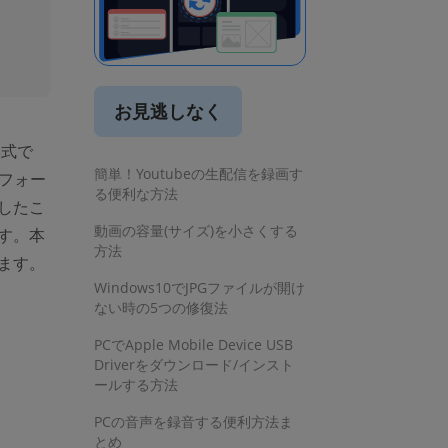
お見逃しなく
形式で
簡単！Youtubeの生配信を録画す
フォー
る便利な方法
敗したこ
動画の容量(サイズ)を小さくする
ます。本
方法
します。
Windows10でJPGファイルが開け
ない時の5つの修復法
PCでApple Mobile Device USB
Driverをダウンロード/インスト
ールする方法
PCの音声を録音する便利方法ま
とめ