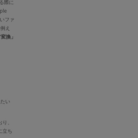
する際に
le
さいファ
ow)
。例え
ア変換」
れたい
おり、
に立ち