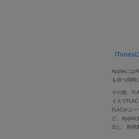
iTun
Appleに
を持つ同時に
その他、FL
イスでFLA
FLACが
ど、Appl
出し、利用