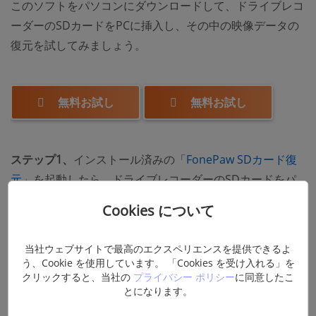
このソフトをパソコンにダウンロードして、ドライブレコ
ーダーのSDカードをPCに挿入し、その中の映像データの
復元を試してみましょう。
無料お試し
無料お試し
ステップ1、
インストール済みの「
FonePaw SDカード復
元
」を起動したら、ドライブレコーダーのSDカードをパ
ソコンに挿入します。そして、スキャン範囲をドライブレ
Cookies について
コーダーのSDカードにしてから「スキャン」を選んでく
ださい。
当社ウェブサイトで最高のエクスペリエンスを提供できるよ
う、Cookie を使用しています。 「Cookies を受け入れる」を
クリックすると、当社の
プライバシー ポリシー
に同意したこ
とになります。