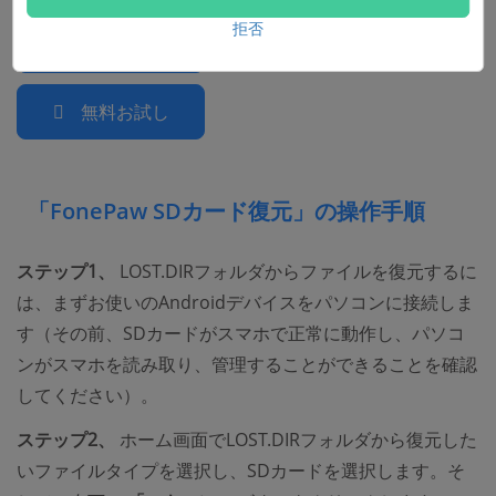
拒否
無料お試し
無料お試し
「FonePaw SDカード復元」の操作手順
ステップ1、
LOST.DIRフォルダからファイルを復元するに
は、まずお使いのAndroidデバイスをパソコンに接続しま
す（その前、SDカードがスマホで正常に動作し、パソコ
ンがスマホを読み取り、管理することができることを確認
してください）。
ステップ2、
ホーム画面でLOST.DIRフォルダから復元した
いファイルタイプを選択し、SDカードを選択します。そ