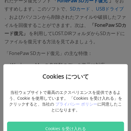
(opens ne
れたデータ復元ソフト
「
FonePaw SDカード復元
」
をお
(opens new windo
すすめします。このソフトで、
SDカード
、
USBドライブ
(opens new window)
、およびパソコンから削除されたファイルや破損したファ
イルを回復することができます。次は、
「FonePaw SDカ
ード復元」
を利用してLOST.DIRフォルダからSDカードに
ファイルを復元する方法を見てみましょう。
「FonePaw SDカード復元」の主な特徴：
Windows・Macの多種類のデータ復元に対応
SDカード・USB・PC・外付けHDDなどデータ復元の汎
Cookies について
用性が高い
数クリックだけで削除済みのファイルをスキャンして
当社ウェブサイトで最高のエクスペリエンスを提供できるよ
復旧できる
う、Cookie を使用しています。 「Cookies を受け入れる」を
クリックすると、当社の
プライバシー ポリシー
に同意したこ
二つのスキャンモードでSDカードデータをプレビュー
とになります。
できる
無料お試し版でソフトの操作を体験できる
Cookies を受け入れる