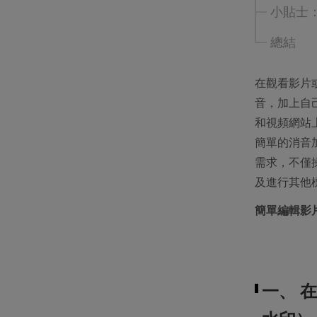
小貼士
總結
在觀看影片
音，加上自
和視頻網站
簡單的消音
需求，不僅
及進行其他
簡單編輯影
一、 