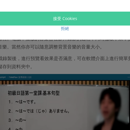
接受 Cookies
拒絕
擊軟體上的「REC」按鈕。之後播放要錄製的影片和背景音樂，
線裡。電腦中播放的音樂會在影片錄影的過程中同時擷取下來，
音樂。當然你亦可以隨意調整背景音樂的音量大小。
成錄製後，進行預覽看效果是否滿意，可在軟體介面上進行簡單
儲存到資料夾中。