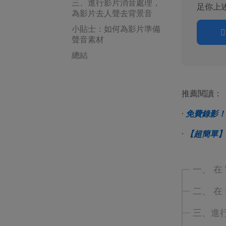
三、進行影片消音處理，
足你上
為影片去人聲去背景音
小貼士：如何為影片準備
聲音素材
總結
推薦閱讀：
·
免費錄影！原
·
【超簡單】
一、 在
二、 在
三、進