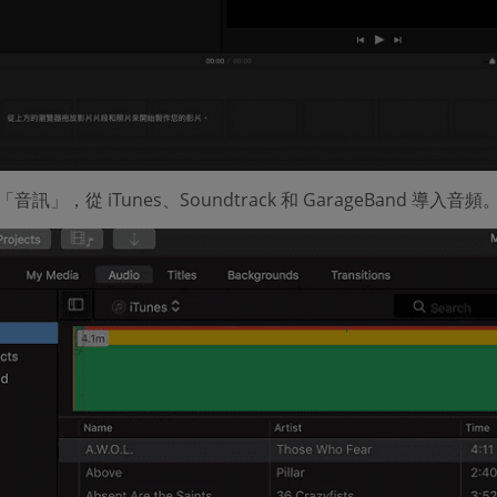
音訊」，從 iTunes、Soundtrack 和 GarageBand 導入音頻