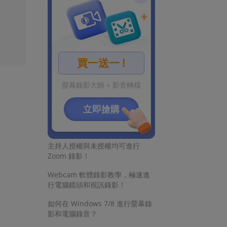
更多資訊
買一送一 !
螢幕錄影大師 + 影音轉檔
免費錄影！原來 Windows 10 有
内建的螢幕錄製工具
立即搶購
Mac 螢幕錄影同時錄製系統聲
音，4 招輕鬆解決！
ns new window)
主持人授權與未授權均可進行
Zoom 錄影！
Webcam 軟體錄影教學，極速進
行電腦鏡頭和視訊錄影！
如何在 Windows 7/8 進行螢幕錄
影和電腦錄音？