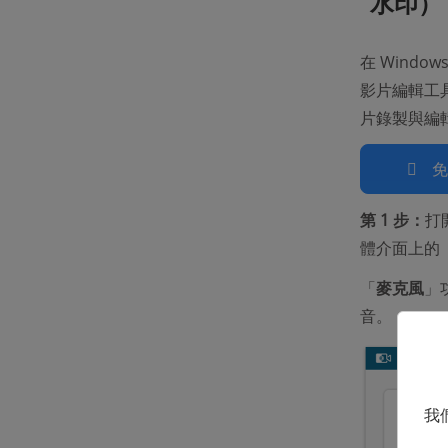
水印）
在 Wind
影片編輯工
片錄製與編
第 1 步：
打
體介面上的
「
麥克風
」
音。
我