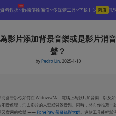
HOT
資料救援
數據傳輸備份
多媒體工具
下載中心
商店
教
為影片添加背景音樂或是影片消
聲？
by
Pedro Lin
, 2025-1-10
將會告訴你如何在 Widows/Mac 電腦上為影片加音樂，以及如
片消音處理，消去影片的人聲或背景音樂。同時，將向你推薦一
單又實用的軟體 ——
FonePaw 螢幕錄影大師
。這款工具能輕鬆