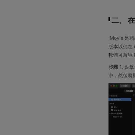
二、 
iMovie
版本以便在 
軟體可兼容 
步驟 1.
點擊
中，然後將