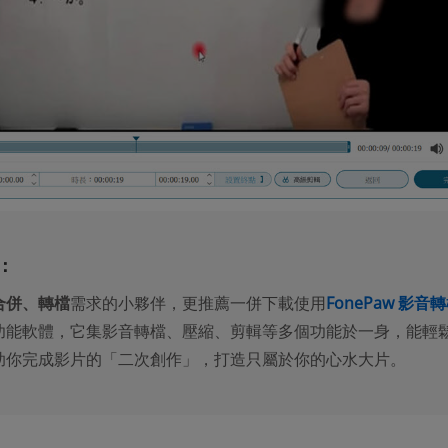
：
合併、轉檔
需求的小夥伴，更推薦一併下載使用
FonePaw 影音
功能軟體，它集影音轉檔、壓縮、剪輯等多個功能於一身，能輕
助你完成影片的「二次創作」，打造只屬於你的心水大片。