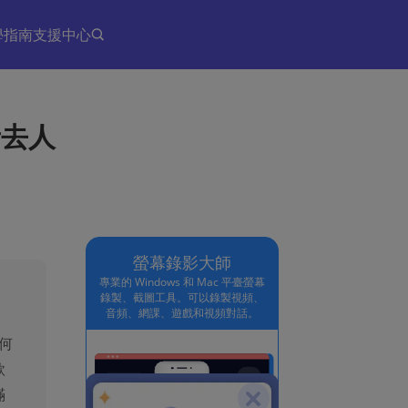
學指南
支援中心
音去人
螢幕錄影大師
專業的 Windows 和 Mac 平臺螢幕
錄製、截圖工具。可以錄製視頻、
音頻、網課、遊戲和視頻對話。
何
款
滿