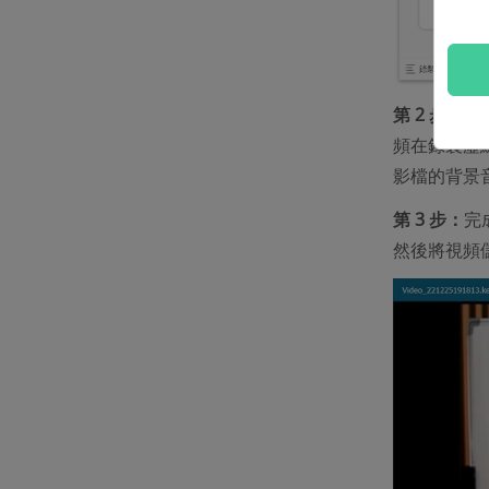
第 2 步：
點
頻在錄製虛
影檔的背景
第 3 步：
完
然後將視頻