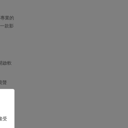
用專業的
一款影
開啟軟
境聲
接受