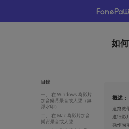
如何
目錄
一、 在 Windows 為影片
概述：
加音樂背景音或人聲（無
浮水印）
這篇教學
二、 在 Mac 為影片加音
進行影
樂背景音或人聲
操作簡