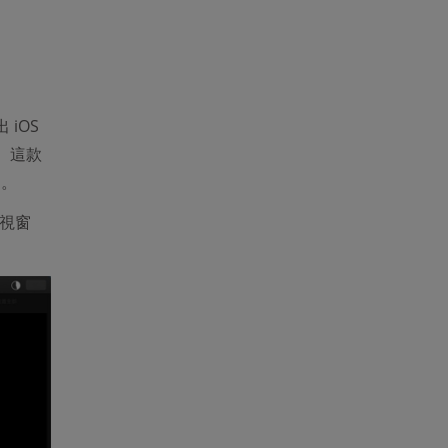
 iOS
樂。這款
同。
 視窗