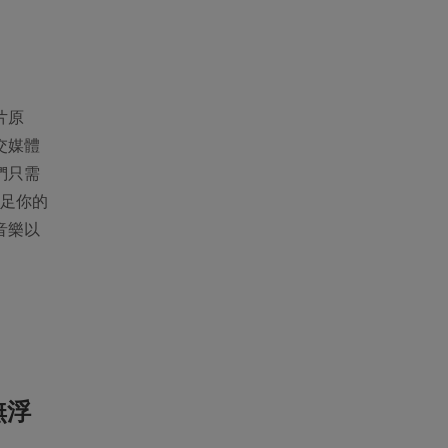
片原
交媒體
們只需
足你的
音樂以
無浮