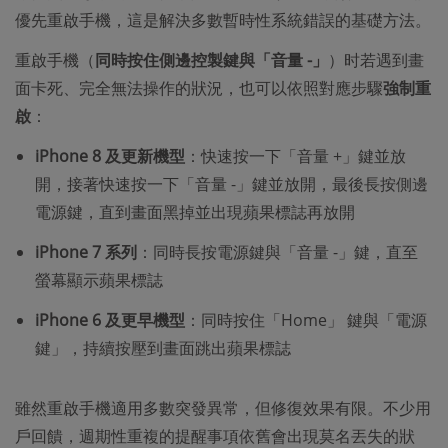
優先重啟手機，這是解決多數暫時性系統錯誤的基礎方法。
重啟手機（
同時按住側邊控製鍵與「音量 -」
）时若遇到畫
面卡死、完全無法操作的狀況，也可以依照對應步驟
強制重
啟
：
iPhone 8 及更新機型
：快速按一下「音量 +」鍵並放
開，接著快速按一下「音量 -」鍵並放開，最後長按側邊
電源鍵，直到畫面黑掉並出現蘋果標誌再放開
iPhone 7 系列
：同時長按電源鍵與「音量 -」鍵，直至
螢幕顯示蘋果標誌
iPhone 6 及更早機型
：同時按住「Home」 鍵與「電源
鍵」，持續按壓到畫面跳出蘋果標誌
雖然重啟手機適用多數突發異常，但修復效果有限。不少用
戶回饋，週期性重複的提醒事項依舊會出現莫名丟失的狀