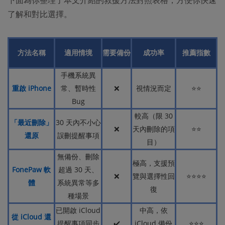
了解和對比選擇。
方法名稱
適用情境
需要備份
成功率
推薦指數
手機系統異
重啟 iPhone
常、暫時性
❌
視情況而定
⭐⭐
Bug
較高（限 30
「最近刪除」
30 天內不小心
❌
天內刪除的項
⭐⭐
還原
誤刪提醒事項
目）
無備份、刪除
極高，支援預
FonePaw 軟
超過 30 天、
❌
覽與選擇性回
⭐⭐⭐⭐
體
系統異常等多
復
種場景
已開啟 iCloud
中高，依
從 iCloud 還
提醒事項同步
✔️
iCloud 備份
⭐⭐⭐