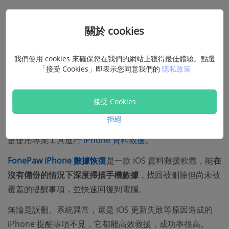
解法 3：復原軟體一鍵救回 Apple 提
關於 cookies
醒事項【無備份搶先試】🔥
我們使用 cookies 來確保您在我們的網站上獲得最佳體驗。點選
「接受 Cookies」即表示您同意我們的
隱私政策
實測效果
：無備份也可深度掃描救援，成功率高，可預
覽再還原，不會覆蓋手機現有資料
接受 Cookies
若 iPhone 提醒事項沒出現在最近刪除，平時也沒有進行
拒絕
iCloud 或 iTunes 備份，在這種情況下，唯一有效的方法就
是使用專業工具進行
iPhone 資料救援
。
FonePaw iPhone 數據恢復
是一款 iOS 資料救援軟體，能
在
沒有備份的情況下深度掃描手機數據
，找回被刪除但尚未被
覆蓋的提醒事項，並快速回復到電腦。
無論是誤刪、系統異常，還是 iOS 更新失敗等原因造成的
iPhone 提醒事項不見，它都能高效救援，成功率很高。