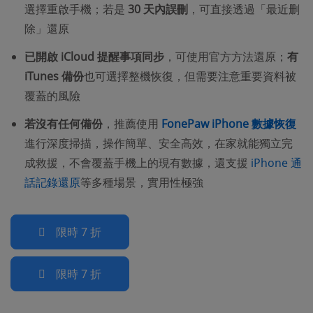
選擇重啟手機；若是
30 天內誤刪
，可直接透過「最近删
除」還原
已開啟 iCloud 提醒事項同步
，可使用官方方法還原；
有
iTunes 備份
也可選擇整機恢復，但需要注意重要資料被
覆蓋的風險
若沒有任何備份
，推薦使用
FonePaw iPhone 數據恢復
進行深度掃描，操作簡單、安全高效，在家就能獨立完
成救援，不會覆蓋手機上的現有數據，還支援
iPhone 通
話記錄還原
等多種場景，實用性極強
限時 7 折
限時 7 折