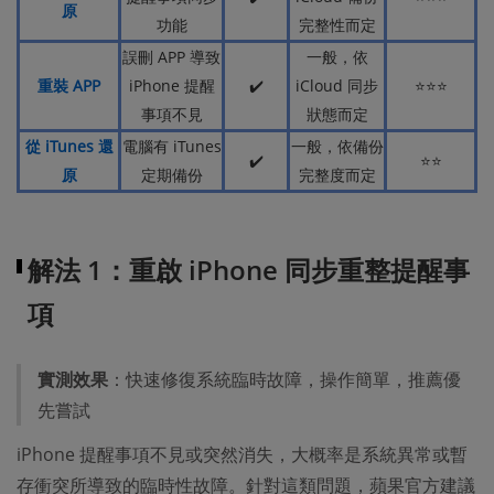
原
功能
完整性而定
誤刪 APP 導致
一般，依
重裝 APP
iPhone 提醒
✔️
iCloud 同步
⭐⭐⭐
事項不見
狀態而定
從 iTunes 還
電腦有 iTunes
一般，依備份
✔️
⭐⭐
原
定期備份
完整度而定
解法 1：重啟 iPhone 同步重整提醒事
項
實測效果
：快速修復系統臨時故障，操作簡單，推薦優
先嘗試
iPhone 提醒事項不見或突然消失，大概率是系統異常或暫
存衝突所導致的臨時性故障。針對這類問題，蘋果官方建議