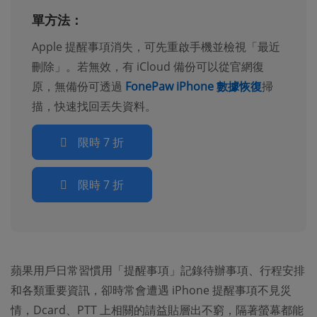
單方法
：
Apple 提醒事項消失，可先重啟手機並檢視「最近
刪除」。若無效，有 iCloud 備份可以從官網復
原，無備份可透過
FonePaw iPhone 數據恢復
掃
描，快速找回丟失資料。
限時 7 折
限時 7 折
蘋果用戶日常習慣用「提醒事項」記錄待辦事項、行程安排
和各類重要資訊，卻時常會遭遇 iPhone 提醒事項不見災
情，Dcard、PTT 上相關的請益貼層出不窮，隔著螢幕都能