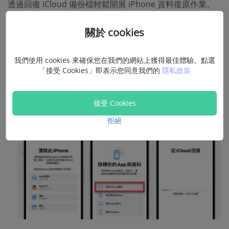
透過回復 iCloud 備份檔輕鬆開展 iPhone 資料復原作業。
點按
「設定」>「一般」>「傳送或重置 iPhone」
，選擇
關於 cookies
「清除所有內容和設定」
。
等待裝置清除並重新啟動，在
「轉移你的 App 與資料」
我們使用 cookies 來確保您在我們的網站上獲得最佳體驗。點選
「接受 Cookies」即表示您同意我們的
隱私政策
介面點選
「來自 iCloud 備份」
。
使用 Apple ID 登入 iCloud，選取目標備份回復即可完成
接受 Cookies
iPhone 資料救援。
拒絕