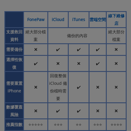
線下維修
FonePaw
iCloud
iTunes
雲端空間
店
支援救回
絕大部分檔
絕大部分
備份的內容
資料
案
檔案
需要備份
❌
✔️
✔️
✔️
❌
選擇性恢
✔️
❌
❌
✔️
❌
復
回復整個
需要重置
iCloud 備
❌
✔️
❌
❌
iPhone
份檔時需
要
數據覆蓋
❌
✔️
✔️
❌
❌
風險
推薦指數
⭐⭐⭐⭐⭐
⭐⭐⭐
⭐⭐
⭐⭐⭐
⭐⭐⭐⭐