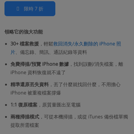
限時 7 折
領略它的強大功能
30+ 檔案救援
，輕鬆
救回消失/永久刪除的 iPhone 照
片
、備忘錄、簡訊、通話紀錄等資料
免費掃描/預覽 iPhone 數據
，找到誤刪/消失檔案，離
iPhone 資料恢復就不遠了
精準還原丟失資料
，丟了什麼就找回什麼，不用擔心
iPhone 被重複檔案撐爆
1:1 復原檔案
，原質量匯出至電腦
兩種掃描模式
，可從本機掃描，或從 iTunes 備份檔單獨
提取所需檔案