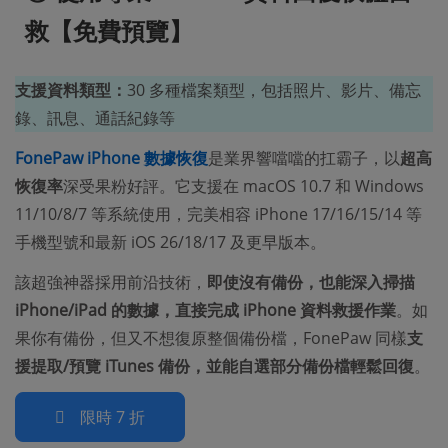
救【免費預覽】
支援資料類型：
30 多種檔案類型，包括照片、影片、備忘
錄、訊息、通話紀錄等
FonePaw iPhone 數據恢復
是業界響噹噹的扛霸子，以
超高
恢復率
深受果粉好評。它支援在 macOS 10.7 和 Windows
11/10/8/7 等系統使用，完美相容 iPhone 17/16/15/14 等
手機型號和最新 iOS 26/18/17 及更早版本。
該超強神器採用前沿技術，
即使沒有備份，也能深入掃描
iPhone/iPad 的數據，直接完成 iPhone 資料救援作業
。如
果你有備份，但又不想復原整個備份檔，FonePaw 同樣
支
援提取/預覽 iTunes 備份，並能自選部分備份檔輕鬆回復
。
限時 7 折