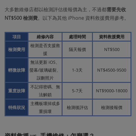
大多數維修店都以檢測評估後報價為主，不過都
需要先收
NT$500 檢測費
。以下為其他 iPhone 資料救援費用參考。
項目
維修內容
處理時間
資料救援費用
檢測是否支援救
檢測費用
隔天報價
NT$500
援
無法更新 iOS、
輕微故障
螢幕/玻璃破裂、
1-3天
NT$4500-9500
誤刪照片
不記得密碼、無
重度故障
5-7天
NT$9000-18000
法解鎖
主機板壞掉或多
特殊狀況
檢測後評估
檢測後報價
重損壞
資料救援 vs. 手機維修：怎麼選？