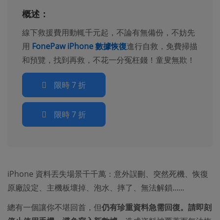
概述：
線下救援費用動輒千元起，不論有無備份，不妨先
用
FonePaw iPhone 數據恢復
進行自救，免費掃描
和預覽，找到再救，不花一分冤枉錢！童叟無欺！
限時 7 折
限時 7 折
iPhone 資料丟失場景千千萬：意外誤刪、突然死機、恢復
原廠設定、主機板壞掉、泡水、摔了、無法解鎖......
總有一個讓你不堪回首，但
仍有珍重資料急需回復。請即刻