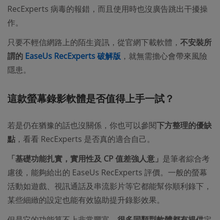
RecExperts 病毒的報錯，而且使用時也沒廣告跳出干擾操
作。
只要不輕信網路上的陌生資訊，從官網下載軟體，
不安裝所
謂的
EaseUs RecExperts 破解版
，就無需擔心會帶來風險
隱患。
這款螢幕錄影軟體是否值得上手一試？
若是仍在猶豫的話也沒關係，你也可以參閱
下方整理的優缺
點
，看看 RecExperts 是否真的適合自己。
「基礎功能扎實，實用性及 CP 值差強人意」
是筆者綜合考
慮後，能夠給出的 EaseUs RecExperts 評價。一般的螢幕
活動如遊戲、視訊通話及串流影片等它都能幫你順利錄下，
某些細緻的設定也能有效協助提升錄影效果。
但是它的功能算不上非常豐富，
很多同類型軟體都有提供
定