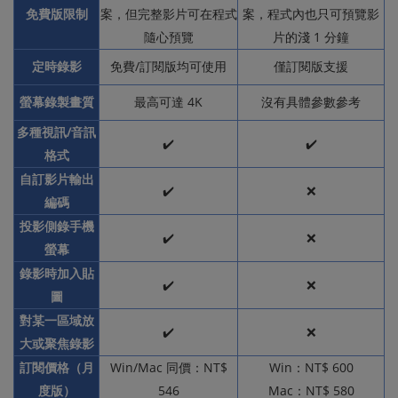
免費版限制
案，但完整影片可在程式
案，程式內也只可預覽影
隨心預覽
片的淺 1 分鐘
定時錄影
免費/訂閱版均可使用
僅訂閱版支援
螢幕錄製畫質
最高可達 4K
沒有具體參數參考
多種視訊/音訊
✔️
✔️
格式
自訂影片輸出
✔️
❌
編碼
投影側錄手機
✔️
❌
螢幕
錄影時加入貼
✔️
❌
圖
對某一區域放
✔️
❌
大或聚焦錄影
訂閱價格（月
Win/Mac 同價：NT$
Win：NT$ 600
度版）
546
Mac：NT$ 580