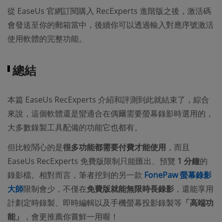
從 EaseUs 官網訂閱購入 RecExperts 進階版之後，激活碼
會發送至你的郵箱當中，後續你可以透過輸入對應序號激活
使用軟體的完整功能。
總結
本篇 EaseUs RecExperts 介紹和評測到此就結束了，綜合
來說，這個軟體還是蠻適合在偶爾需要螢幕錄影時選用的，
大多數錄製工具配備的功能它也都有。
但比較鬧心的是
很多功能都需要付費才能使用
，而且
EaseUs RecExperts 免費版限制只能匯出、預覽
1 分鐘
的
錄影檔。相對而言，筆者挖到的另一款
FonePaw 螢幕錄影
大師
限制會少，不僅在
免費版就能無限時長錄影
，還能享用
計劃定時錄製、即時編輯以及手機螢幕投影錄製等
「高端功
能」
，會更推薦你嘗鮮一用喔！