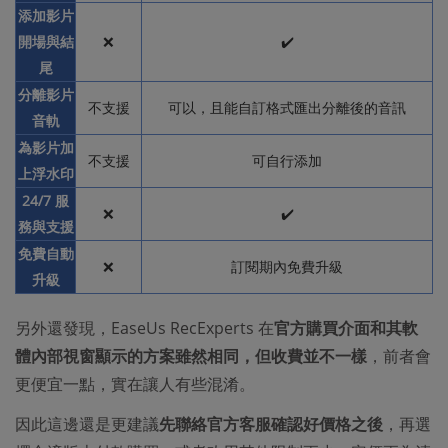
添加影片
開場與結
❌
✔️
尾
分離影片
不支援
可以，且能自訂格式匯出分離後的音訊
音軌
為影片加
不支援
可自行添加
上浮水印
24/7 服
❌
✔️
務與支援
免費自動
❌
訂閱期內免費升級
升級
另外還發現，EaseUs RecExperts 在
官方購買介面和其軟
體內部視窗顯示的方案雖然相同，但收費並不一樣
，前者會
更便宜一點，實在讓人有些混淆。
因此這邊還是更建議
先聯絡官方客服確認好價格之後
，再選