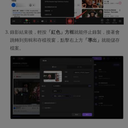
錄影結束後，輕按
「紅色」方框
就能停止錄製，接著會
跳轉到剪輯和存檔視窗，點擊右上方
「導出」
就能儲存
檔案。