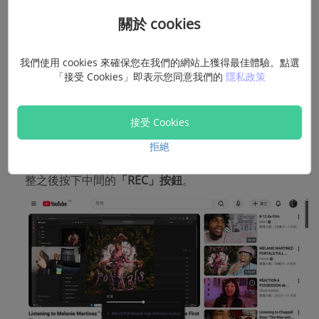
EaseUs RecExperts 上手門檻並不高，還是蠻貼切其官網
關於 cookies
宣傳的「簡易 & 智能」這個特點的。下面會以
Win 11 螢幕
錄影
為例，為你演示一遍該軟體的使用方法。
我們使用 cookies 來確保您在我們的網站上獲得最佳體驗。點選
將 EaseUs RecExperts 下載安裝至電腦，啟用即可開始
「接受 Cookies」即表示您同意我們的
隱私政策
免費試用，你可以
在主介面點擊所需的螢幕錄影模式
，
比如「全螢幕」錄製。
接受 Cookies
接著，你可以按需在工具列
開啟攝像頭、揚聲器及麥克
拒絕
風
，以便靈活組合，錄製錄製所需的螢幕畫面，完成調
整之後按下中間的
「REC」按鈕
。