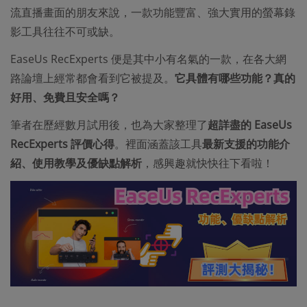
流直播畫面的朋友來說，一款功能豐富、強大實用的螢幕錄
影工具往往不可或缺。
EaseUs RecExperts 便是其中小有名氣的一款，在各大網
路論壇上經常都會看到它被提及。
它具體有哪些功能？真的
好用、免費且安全嗎？
筆者在歷經數月試用後，也為大家整理了
超詳盡的 EaseUs
RecExperts 評價心得
。裡面涵蓋該工具
最新支援的功能介
紹、使用教學及優缺點解析
，感興趣就快快往下看啦！