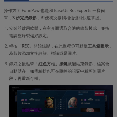
操作方面 FonePaw 也是和 EaseUs RecExperts 一樣簡
單，
3 步完成錄影
，即便初次接觸相信也能快速掌握。
安裝並啟用軟體，在主介面選取合適的錄影模式，並按
需調整錄製偏好設定。
輕按
「REC」
開始錄影，在此過程你可點擊
工具箱圖示
，
為影片添加文字註解、標識或是圖片。
錄好之後點擊
「紅色方框」按鍵
就能結束錄影，檔案會
自動儲存，如需編輯也可在跳轉的視窗中裁剪無關片
段，再重新存檔。