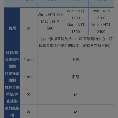
Win：NT$
Win：NT$
Win：NT$ 600
1200
2100
Mac：NT$
Mac：NT$
Mac：NT$
費用
無
580
1500
2400
（以上數據來源於 EaseUS 官網購物中心，該
軟體還提供企業訂閱版本，價格會有所不同）
錄影/錄
音檔儲存
1 min
不限
限制
預覽播放
1 min
不限
限制
排程自動
開始/停
❌
✔️
止錄影
裁剪錄影
❌
✔️
檔