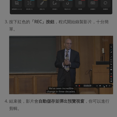
按下紅色的
「REC」按鈕
，程式開始錄製影片，十分簡
單。
結束後，影片會
自動儲存並彈出預覽視窗
，你可以進行
剪輯。