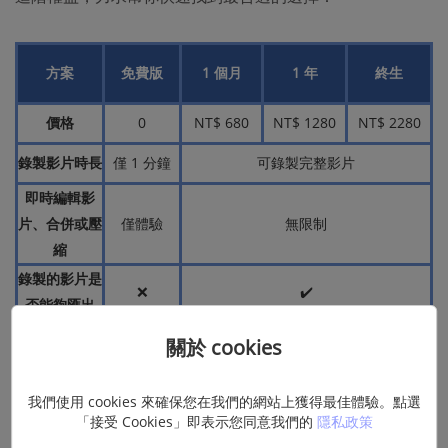
方案
免費版
1 個月
1 年
終生
價格
0
NT$ 680
NT$ 1280
NT$ 2280
錄製影片時長
僅 1 分鐘
可錄製完整影片
即時編輯影
片、合併或壓
僅體驗
無限制
縮
錄製的影片是
❌
✔️
否能夠匯出
提供 AI 工具
❌
✔️
關於 cookies
技術支援
❌
✔️
我們使用 cookies 來確保您在我們的網站上獲得最佳體驗。點選
「接受 Cookies」即表示您同意我們的
隱私政策