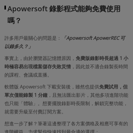
Apowersoft 錄影程式能夠免費使用
嗎？
許多用戶最關心的問題是：
「Apowersoft ApowerREC 可
以錄多久？」
事實上，由於瀏覽器記憶體原因，
免費版錄影時長超過 1 小
時極容易出現檔案儲存失敗災情
，因此並不適合錄製長時間
的課程、會議或直播。
軟體版 Apowersoft 下載安裝後，雖然也提供
免費試用，但
單次僅能錄製 1 分鐘
，且無法匯出影片，其他多項進階功能
也只能「體驗」。想要擺脫錄影時長限制，解鎖完整功能，
就需要升級至付費訂閱方案。
想進一步了解？筆著這邊整理了各方案價格及相應可享有的
進階權益，力求幫你快速找到最合適的選擇：