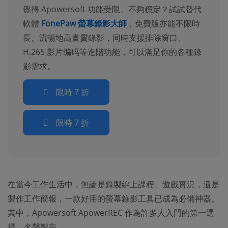
覺得 Apowersoft 功能受限、不夠穩定？試試替代
軟體
FonePaw 螢幕錄影大師
，免費版亦能不限時
長、流暢地高畫質錄影，同時支援排除窗口、
H.265 影片编码等進階功能，可以滿足你的各種錄
影需求。
限時 7 折
限時 7 折
在當今工作生活中，無論是錄製線上課程、遊戲實況，還是
製作工作簡報，一款好用的螢幕錄影工具已成為必備神器。
其中，Apowersoft ApowerREC 作為許多人入門的第一選
擇，名聲響亮。