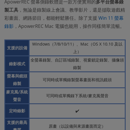
ApowerREC 螢幕側錄軟體是一款方便實用的
多平台螢幕錄
製工具
，無論是錄製線上會議、教學影片，還是擷取遊戲精
彩畫面、網路節目，都能輕鬆勝任。除了支援
Win 11 螢幕
錄影
，ApowerREC Mac 電腦也能用，操作同樣簡單流暢。
Windows（7/8/10/11）、Mac（OS X 10.10 及以
支援的設備
上）
全螢幕錄製、自訂區域錄製、視窗鎖定錄製、攝像頭
錄影模式
錄製
螢幕與鏡頭
可同時或單獨錄製螢幕畫面和視訊鏡頭
錄製
麥克風/系統
可同時或單獨錄下系統/麥克風聲音
聲音
定時錄影
✔️
支援的最高
原畫（以設備與來源畫面而定）
畫質