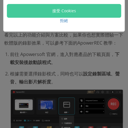
如何下載 Apowersoft ApowerREC 進
接受 Cookies
行錄影？
拒絕
看完以上的功能介紹與方案比較，如果你也想實際體驗一下
軟體版的錄影效果，可以參考下面的ApowerREC 教學：
前往 Apowersoft 官網，進入對應產品的下載頁面，
下
載安裝後啟動該程式
。
根據需要選擇錄影模式，同時也可以
設定錄製區域、聲
音、輸出影片解析度
。