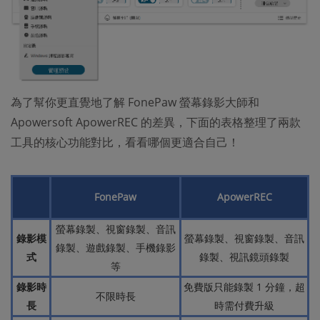
為了幫你更直覺地了解 FonePaw 螢幕錄影大師和
Apowersoft ApowerREC 的差異，下面的表格整理了兩款
工具的核心功能對比，看看哪個更適合自己！
FonePaw
ApowerREC
螢幕錄製、視窗錄製、音訊
錄影模
螢幕錄製、視窗錄製、音訊
錄製、遊戲錄製、手機錄影
式
錄製、視訊鏡頭錄製
等
錄影時
免費版只能錄製 1 分鐘，超
不限時長
長
時需付費升級