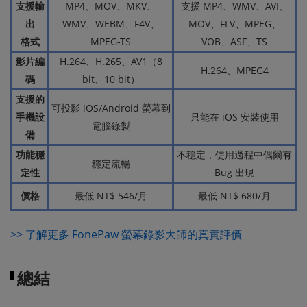
支援輸
MP4、MOV、MKV、
支援 MP4、WMV、AVI、
出
WMV、WEBM、F4V、
MOV、FLV、MPEG、
格式
MPEG-TS
VOB、ASF、TS
影片編
H.264、H.265、AV1（8
H.264、MPEG4
碼
bit、10 bit）
支援的
可投影 iOS/Android 螢幕到
手機設
只能在 iOS 安裝使用
電腦錄製
備
功能穩
不穩定，使用過程中偶爾有
穩定流暢
定性
Bug 出現
價格
最低 NT$ 546/月
最低 NT$ 680/月
>> 了解更多 FonePaw 螢幕錄影大師的真實評價
總結