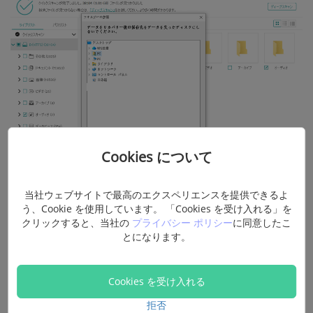
Cookies について
以上三つのステップで、手軽に間違えて上書き保存したデ
当社ウェブサイトで最高のエクスペリエンスを提供できるよ
う、Cookie を使用しています。 「Cookies を受け入れる」を
ータを以前のバージョンに復元できます。特に、「利用可
クリックすると、当社の
プライバシー ポリシー
に同意したこ
能な以前のバージョンはありません」といったエラーに直
とになります。
面した際には、「
FonePawデータ復元
」が非常役立ちま
す。
Windows.oldフォルダから失われたデータの復元
にも
Cookies を受け入れる
対応します。データ損失のリスクを最小限に抑え、重要な
拒否
ファイルを迅速に取り戻すために、このソフトを強くおす