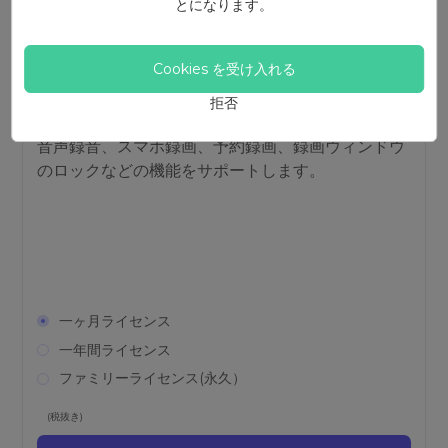
とになります。
PC画面録画
Cookies を受け入れる
PC画面録画は画面と音声付きで録画するプロスク
拒否
リーンキャプチャソフトです。また、ゲーム録画、
音声録音、スマホ録画、予約録画、録画ウィンドウ
のロックなどの機能をサポートします。
一ヶ月ライセンス
一年間ライセンス
ファミリーライセンス(永久）
(税抜き)