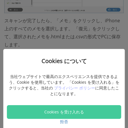
スキャンが完了したら、「メモ」をクリックし、iPhone
上のすべてのメモを選択します。 「復元」をクリックし
て、選択されたメモを.htmlまたは.csvの形式でPCに保存
します。
ヒント：iCloudからメモをダウンロードする
Cookies について
メモがiCloudに同期されている場合、「FonePaw iPhone
データ復元」はiCloudに保存されたメモをダウンロードす
当社ウェブサイトで最高のエクスペリエンスを提供できるよ
ることもできます。 「iCloudバックアップファイルから
う、Cookie を使用しています。 「Cookies を受け入れる」を
復元」を選択し、iCloudアカウントでサインインしたら、
クリックすると、当社の
プライバシー ポリシー
に同意したこ
とになります。
お目当てのメモをダウンロードすることができます。
無料お試し
Cookies を受け入れる
拒否
無料お試し