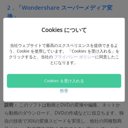
2．「Wondershare スーパーメディア変
換」
Cookies について
当社ウェブサイトで最高のエクスペリエンスを提供できるよ
う、Cookie を使用しています。 「Cookies を受け入れる」を
対応OS:
Windows、Mac
クリックすると、当社の
プライバシー ポリシー
に同意したこ
とになります。
対応動画フォーマット：
DVD、MP4、AVI、MTS、
WMV、MOVなど十数種類の動画フォーマットに対応でき
Cookies を受け入れる
ます。
拒否
動画圧縮タイプ：
三つども対応できます。
説明：
このソフトは動画とDVDの変換や編集、ネットか
ら動画のダウンロード、DVDの作成などに役立ちます。独
自の技術で30Xの変換スピードを実現し、他社の同種類商