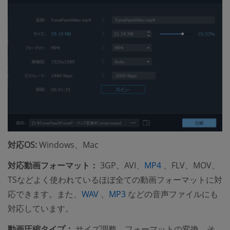
対応OS:
Windows、Mac
(opens new wind
対応動画フォーマット：
3GP、AVI、
MP4
、FLV、MOV、
TSなどよく使われているほぼ全ての動画フォーマットに対
(opens new window)
(opens new window)
応できます。また、
WAV
、
MP3
などの音声ファイルにも
対応しています。
動画圧縮タイプ：
サイズ調整、フォーマットの変換、そ