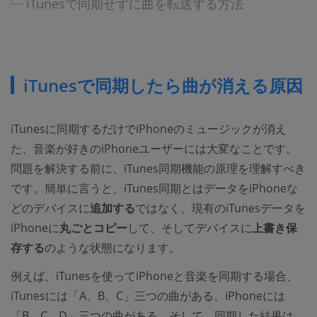
iTunesで同期せずに曲を転送する方法
iTunesで同期したら曲が消える原因
iTunesに同期するだけでiPhoneのミュージックが消え
た、音楽が好きのiPhoneユーザーには大変なことです。
問題を解決する前に、iTunes同期機能の原理を理解すべき
です。簡単に言うと、iTunes同期とはデータをiPhoneな
どのデバイスに
追加する
ではなく、現有のiTunesデータを
iPhoneに
丸ごとコピー
して、そしてデバイスに
上書き保
存する
のような状態になります。
例えば、iTunesを使ってiPhoneと音楽を同期する場合、
iTunesには「A、B、C」三つの曲がある、iPhoneには
「B、C、D」三つの曲がある。そして、同期した結果は、