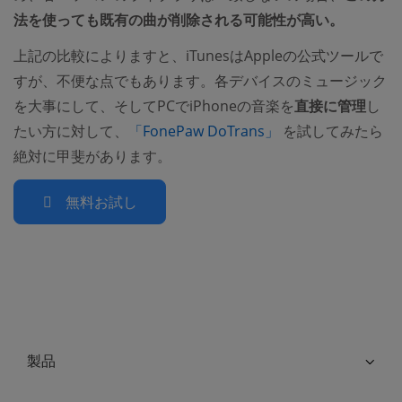
法を使っても既有の曲が削除される可能性が高い。
上記の比較によりますと、iTunesはAppleの公式ツールで
すが、不便な点でもあります。各デバイスのミュージック
を大事にして、そしてPCでiPhoneの音楽を
直接に管理
し
(opens new wind
たい方に対して、
「FonePaw DoTrans」
を試してみたら
絶対に甲斐があります。
無料お試し
製品