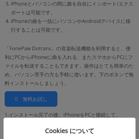
iPhoneとパソコンの間に曲を自在にインポート/エクス
ポートは可能です。
iPhoneの曲を一括にパソコンやAndroidデバイスに移
行することは可能です。
「FonePaw Dotrans」の音楽転送機能を利用すると、便
利にPCからiPhoneに曲を入れる、またスマホからPCにフ
ァイルを転送することもできます。操作はとても簡単のた
め、パソコン苦手の方も手軽に使います。下のボタンで無
料インストールしましょう。
無料お試し
1.インストール完了の後、iPhoneをPCと接続して、
「FonePaw Dotrans」を起動してください。ホームペー
Cookies について
ジでデバイスの情報は表示されます。