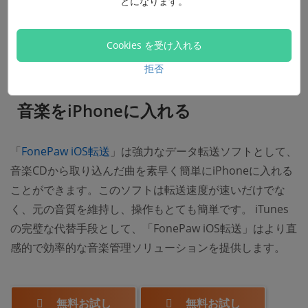
とになります。
処理し、必要なオーディオファイルを抽出するのに役立ち
ます。
Cookies を受け入れる
拒否
「FonePaw iOS転送」で取り込んだ
音楽をiPhoneに入れる
「
FonePaw iOS転送
」は強力なデータ転送ソフトとして、
音楽CDから取り込んだ曲を素早く簡単にiPhoneに入れる
ことができます。このソフトは転送速度が速いだけでな
く、元の音質を維持し、操作もとても簡単です。 iTunes
の完璧な代替手段として、「FonePaw iOS転送」はより直
感的で効率的な音楽管理ソリューションを提供します。
無料お試し
無料お試し