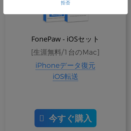
拒否
FonePaw - iOSセット
[生涯無料/1台のMac]
iPhoneデータ復元
iOS転送
今すぐ購入