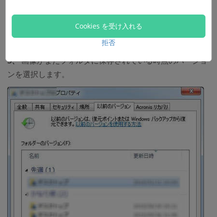
「以前のバージョン」
をクリックすることで以前のバー
ジョンのフォルダを復元します。
Cookies を受け入れる
2、「開く」
をクリックすれば、フォルダが開かれ、復元
拒否
したい画像が入っているかどうか確認します。
3、
画像がまだフォルダに保存されている時点のバージョ
ンを選択します。