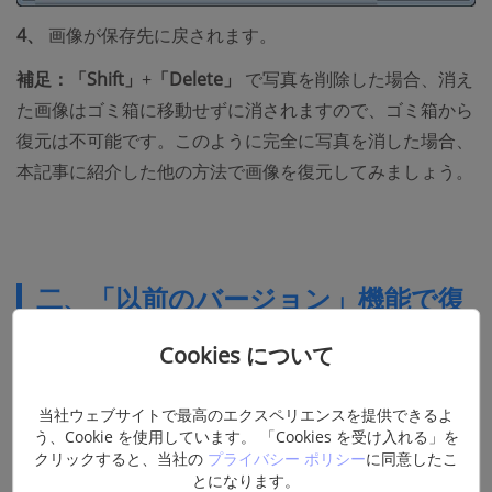
4、
画像が保存先に戻されます。
補足：「Shift」
+
「Delete」
で写真を削除した場合、消え
た画像はゴミ箱に移動せずに消されますので、ゴミ箱から
復元は不可能です。このように完全に写真を消した場合、
本記事に紹介した他の方法で画像を復元してみましょう。
二、「以前のバージョン」機能で復
元する
Cookies について
Windowsに搭載された
「以前のバージョン」
機能を利用
当社ウェブサイトで最高のエクスペリエンスを提供できるよ
う、Cookie を使用しています。 「Cookies を受け入れる」を
して、消した画像を復活することが可能です。
クリックすると、当社の
プライバシー ポリシー
に同意したこ
1、
写真を削除した保存先(フォルダ)を右クリックして、
とになります。