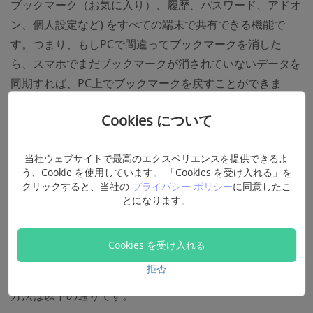
ブックマーク（お気に入り）、履歴、パスワード、アドオ
ン、個人設定など) をすべての端末で共有できる機能で
す。つまり、もしPCで間違ってブックマークを消した
ら、スマホでまだブックマークが消されていないデータを
同期すれば、PC上でブックマークを戻すことができま
す。しかし、この機能は即時にユーザーの変更を保存する
Cookies について
ではなく、一定の時間が経過したらブックマークを一回実
行します。なので、なくした状態で同期してしまえば、ブ
当社ウェブサイトで最高のエクスペリエンスを提供できるよ
ックマークを戻せません。
う、Cookie を使用しています。 「Cookies を受け入れる」を
クリックすると、当社の
プライバシー ポリシー
に同意したこ
Firefoxでは毎日、ブックマークのバックアップを、最近
とになります。
15日分を自動的に保存しています。そのため、万が一ブッ
クマークを間違って消しても、すぐに自動保存したデータ
Cookies を受け入れる
から復元できます。その他に、手動でも好きなタイミング
でマックブークのデータを保存することができます。
拒否
方法は以下の通りです。