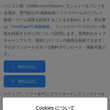
パソコン側（DMM.comやSteam）でシャドバをプレイす
る場合、専門的なPC画面録画ソフトでゲームのリプレイ
動画・ゲーム画面を録画することをお勧めします。本記事
(opens new window)
は「
FonePaw PC画面録画
」でシャドウバースのプレイ動
画を録画するやり方について説明します。実用的なキャプ
チャーソフトで、便利にパソコンの画面を録画できます。
下のダウンロードボタンで無料ダウンロード・体験可能で
す。
無料お試し
無料お試し
ステップ1、ソフトをPCにダウンロードしてインストール
した後、ダブルクリックでソフトを実行し、メイン画面に
Cookies について
入ります。シャドバのゲーム画面を録画するには「ゲーム