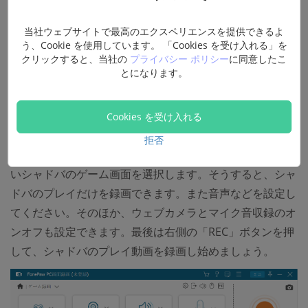
録画」を選択してください。
当社ウェブサイトで最高のエクスペリエンスを提供できるよ
う、Cookie を使用しています。 「Cookies を受け入れる」を
クリックすると、当社の
プライバシー ポリシー
に同意したこ
とになります。
Cookies を受け入れる
ステップ2、録画する前にまず、「ゲームを選択」の右に
拒否
あるドロップダウンをクリックして、リストから録画した
いシャドバのゲーム画面を選択します。そうすると、シャ
ドバのプレイだけを録画できます。また音声などを設定し
てください。そのほか、ウェブカメラとマイク音収録のオ
ンオフも設定できます。最後は右側の「REC」ボタンを押
して、シャドバのプレイ動画を録画し始めましょう。