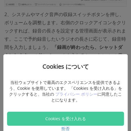
2、システムやマイク音声の収録スイッチボタンを押し、
ボリュームを調整します。右側のクロックアイコンをクリ
ックすれば、録音の長さを設定する管理画面が表示されま
す。ここで予約録音したいラジオの長さに応じて、録音時
間を入力しましょう。
「録画が終わったら、シャットダ
ウンします」
の前にチェックを入れると、パソコンの電
源を録音終了後自動的に切て、ファイルを安全に保存でき
Cookies について
ます。
当社ウェブサイトで最高のエクスペリエンスを提供できるよ
う、Cookie を使用しています。 「Cookies を受け入れる」を
クリックすると、当社の
プライバシー ポリシー
に同意したこ
とになります。
Cookies を受け入れる
拒否