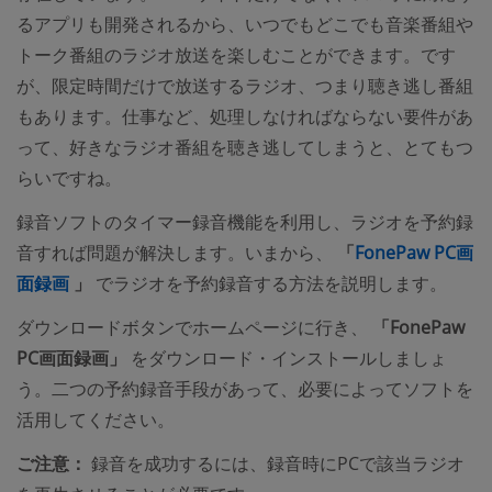
るアプリも開発されるから、いつでもどこでも音楽番組や
トーク番組のラジオ放送を楽しむことができます。です
が、限定時間だけで放送するラジオ、つまり聴き逃し番組
もあります。仕事など、処理しなければならない要件があ
って、好きなラジオ番組を聴き逃してしまうと、とてもつ
らいですね。
録音ソフトのタイマー録音機能を利用し、ラジオを予約録
音すれば問題が解決します。いまから、
「
FonePaw PC画
(opens new window)
面録画
」
でラジオを予約録音する方法を説明します。
ダウンロードボタンでホームページに行き、
「FonePaw
PC画面録画」
をダウンロード・インストールしましょ
う。二つの予約録音手段があって、必要によってソフトを
活用してください。
ご注意：
録音を成功するには、録音時にPCで該当ラジオ