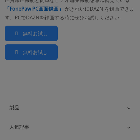
画質録画機能と簡単なビデオ編集機能を兼ね備えている
(opens new window)
「FonePaw PC画面録画」
がきれいにDAZN を録画できま
す。PCでDAZNを録画する時にぜひお試しください。
無料お試し
無料お試し
製品
人気記事