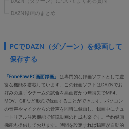
DAZN（ダゾーン）についてよくある質問
DAZN録画のまとめ
PCでDAZN（ダゾーン）を録画して
保存する
(opens new window)
「FonePaw PC画面録画」
は専門的な録画ソフトとして豊
富な機能を搭載しています。この録画ソフトはDAZNでお
好みの選手やチームの試合を高画質かつ無損失でMP4、
MOV、GIFなど形式で録画することができます。パソコン
の音声やマイクからの音声を同時に録画し、録画中にチュ
ートリアル注釈機能で解説動画の作成も楽です。予約録画
機能も提供しております。時間を設定すれば録画が自動的