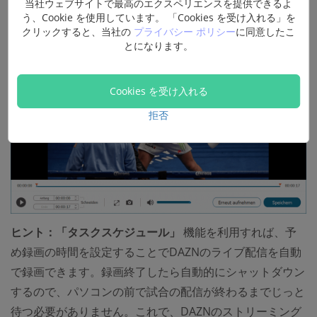
当社ウェブサイトで最高のエクスペリエンスを提供できるよ
す。
「ビデオ保存」
で、DAZNの動画を手軽にパソコン
う、Cookie を使用しています。 「Cookies を受け入れる」を
に保存します。
クリックすると、当社の
プライバシー ポリシー
に同意したこ
とになります。
Cookies を受け入れる
拒否
ヒント：「タスクスケジュール」
機能を利用すれば、予
め録画の時間を設定することでDAZNのライブ配信を自動
で録画できます。録画終了したら自動的にシャットダウン
するので、パソコンの前で試合の配信が終わるまでじっと
待つ必要がありません。これで、DAZNのストリーミング